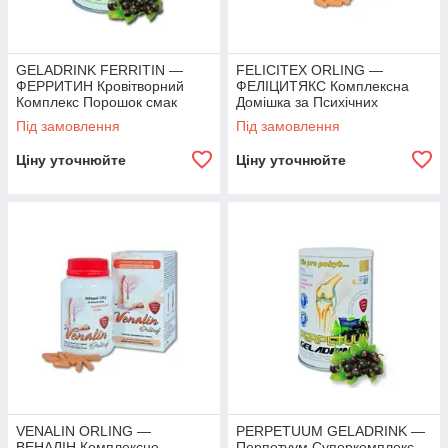
GELADRINK FERRITIN —
FELICITEX ORLING —
ФЕРРИТИН Кровітворний
ФЕЛІЦИТЯКС Комплексна
Комплекс Порошок смак
Домішка за Психічних
Чорна Смородина — 360 г
навантажень 360 капсул
Під замовлення
Під замовлення
Ціну уточнюйте
Ціну уточнюйте
VENALIN ORLING —
PERPETUUM GELADRINK —
ВЕНАЛІН Комплексне
Перпетуум Суперкомплекс