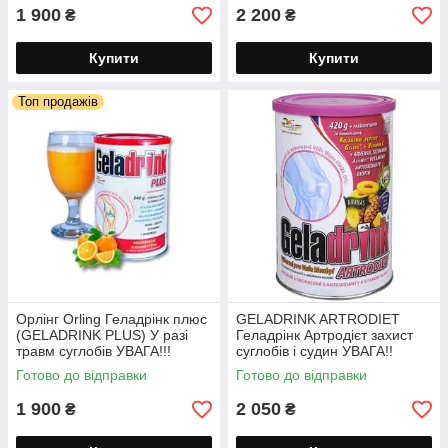
1 900
2 200
₴
₴
Купити
Купити
Топ продажів
Орлінг Orling Геладрінк плюс
GELADRINK ARTRODIET
(GELADRINK PLUS) У разі
Геладрінк Артродієт захист
травм суглобів УВАГА!!!
суглобів і судин УВАГА!!
Чехія!! порошок 340г
Чехія!! порошок 420г
Готово до відправки
Готово до відправки
1 900
2 050
₴
₴