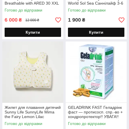
Breathable with ARED 30 XXL
World Sol Sea Саннілайф 3-6
Чоловіча водонепроникна
років
Готово до відправки
Готово до відправки
дихаюча з ARED 30
6 000
1 900
₴
₴
12 000 ₴
Купити
Купити
Жилет для плавання дитячий
GELADRINK FAST Геладрінк
Sunny Life SunnyLife Mima
фаст — протисосп. спр.-во +
the Fairy Lemon Lilac
хондропротектор!! УВАГА!!
Саннілайф 3-6 років
Чехия!! 360 капсул
Готово до відправки
Готово до відправки