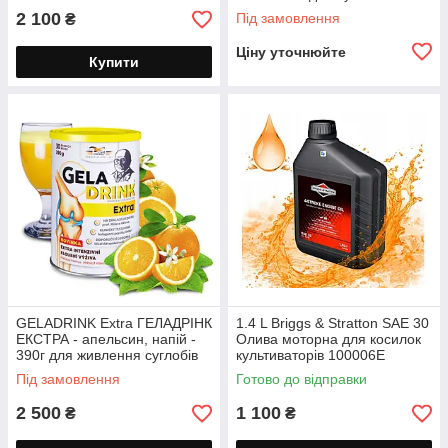
біосоль 500 мл
2 100
Під замовлення
₴
Ціну уточнюйте
Купити
GELADRINK Extra ГЕЛАДРІНК
1.4 L Briggs & Stratton SAE 30
ЕКСТРА - апельсин, напій -
Олива моторна для косилок
390г для живлення суглобів
культиваторів 100006E
чотири тактна Бригс Стратон
Під замовлення
Готово до відправки
1.4 літра
2 500
1 100
₴
₴