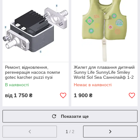
Ремонт, відновлення,
Жилет для плавання дитячий
регенерація насоса помпи
Sunny Life SunnyLife Smiley
gotec karcher puzzi пузі
World Sol Sea Саннілайф 1-2
роки
В наявності
Немає в наявності
1 750
1 900
від
₴
₴
Показати ще
1
/ 2