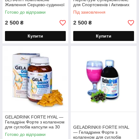
Живлення Серцево-судинної
для Спортсменів і Активних
Системи 360 капсул
Людей порошок 500 г
Готово до відправки
Під замовлення
2 500
2 500
₴
₴
Купити
Купити
GELADRINK FORTE HYAL —
Геладрінк Форте з колагеном
для суглобів капсули на 30
GELADRINK® FORTE HYAL
днів хондроїтин / глюкозамін
— Геладринк Форте з
Готово до відправки
колагеном для суглобів