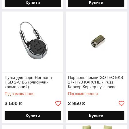
Купити
Купити
Пульт для воріт Hormann
Поршень помпи GOTEC EKS
HSD 2-C BS (блискучий
17-TP/B KARCHER Puzzi
хромований)
Кархер Керхер пузі насос
Під замовлення
Під замовлення
3 500
2 950
₴
₴
Купити
Купити