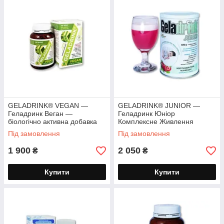
GELADRINK® VEGAN —
GELADRINK® JUNIOR —
Геладринк Веган —
Геладринк Юніор
біологічно активна добавка
Комплексне Живлення
для веганів 360 капсул
Костей і Суставів, для дітей
Під замовлення
Під замовлення
порошок 480г
1 900
2 050
₴
₴
Купити
Купити