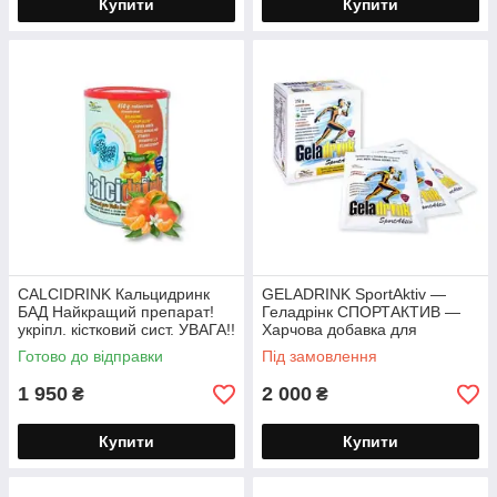
Купити
Купити
CALCIDRINK Кальцидринк
GELADRINK SportAktiv —
БАД Найкращий препарат!
Геладрінк СПОРТАКТИВ —
укріпл. кістковий сист. УВАГА!!
Харчова добавка для
Чохія! порошок 450 г
спортсменів і активних людей
Готово до відправки
Під замовлення
порошок 252 г.
1 950
2 000
₴
₴
Купити
Купити