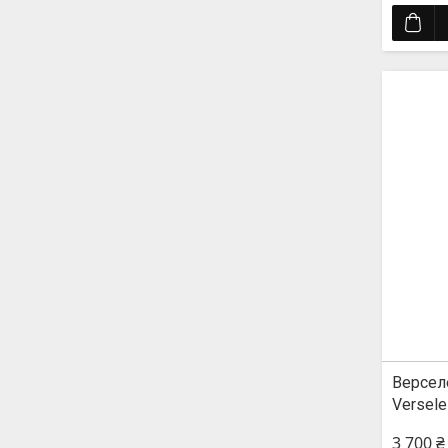
Версел
Versele
3 700 ₴