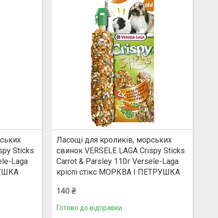
рських
Ласощі для кроликів, морських
py Sticks
свинок VERSELE LAGA Crispy Sticks
ele-Laga
Carrot & Parsley 110г Versele-Laga
УШКА
кріспі стікс МОРКВА І ПЕТРУШКА
140 ₴
Готово до відправки