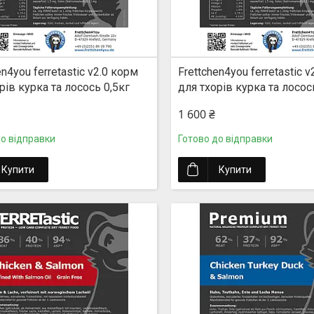
en4you ferretastic v2.0 корм
Frettchen4you ferretastic 
рів курка та лосось 0,5кг
для тхорів курка та лосос
1 600 ₴
до відправки
Готово до відправки
Купити
Купити