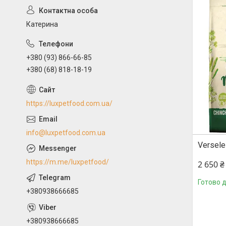
Катерина
+380 (93) 866-66-85
+380 (68) 818-18-19
https://luxpetfood.com.ua/
info@luxpetfood.com.ua
Versele
https://m.me/luxpetfood/
2 650 ₴
Готово 
+380938666685
+380938666685