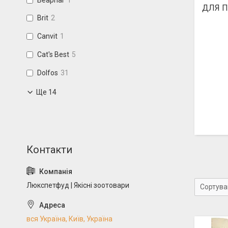
ДЛЯ П
Brit
2
Canvit
1
Cat's Best
5
Dolfos
31
Ще 14
Люкспетфуд | Якісні зоотовари
вся Україна, Київ, Україна