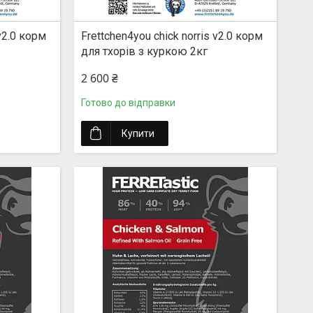
 v2.0 корм
Frettchen4you chick norris v2.0 корм
для тхорів з куркою 2кг
2 600 ₴
Готово до відправки
Купити