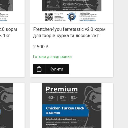
v2.0 корм
Frettchen4you ferretastic v2.0 корм
ь 1кг
для тхорів курка та лосось 2кг
2 500 ₴
Готово до відправки
Купити