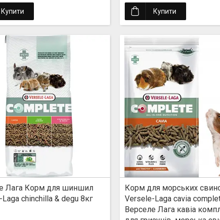
Купити
Купити
е Лага Корм для шиншил
Корм для морських свин
-Laga chinchilla & degu 8кг
Versele-Laga cavia comple
Верселе Лага кавіа комп