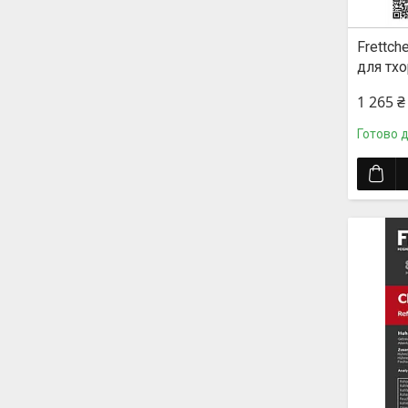
Frettch
для тхо
1 265 ₴
Готово 