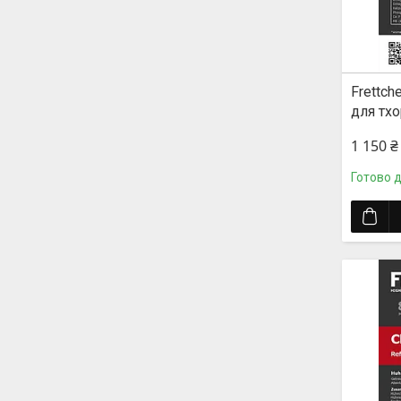
Frettch
для тхо
1 150 ₴
Готово 