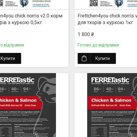
en4you chick norris v2.0 корм
Frettchen4you chick norris
рів з куркою 0,5кг
для тхорів з куркою 1кг
1 800 ₴
до відправки
Готово до відправки
Купити
Купити