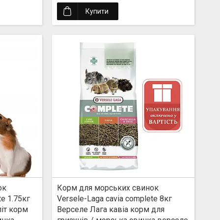
Купити
ок
Корм для морських свинок
te 1.75кг
Versele-Laga cavia complete 8кг
літ корм
Верселе Лага кавіа корм для