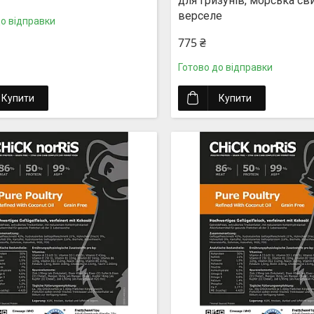
для гризунів, морська св
верселе
до відправки
775 ₴
Готово до відправки
Купити
Купити