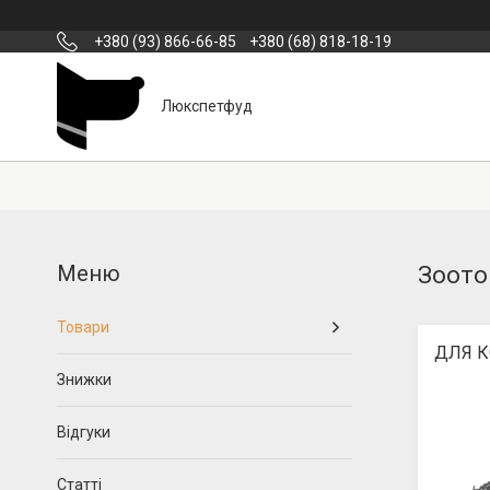
+380 (93) 866-66-85
+380 (68) 818-18-19
Люкспетфуд
Зоото
Товари
ДЛЯ 
Знижки
Відгуки
Статті