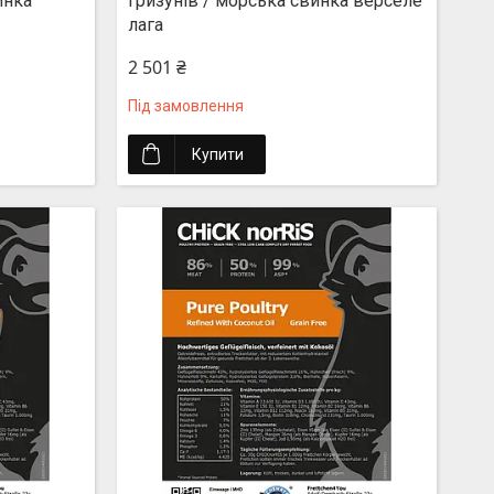
инка
гризунів / морська свинка верселе
лага
2 501 ₴
Під замовлення
Купити