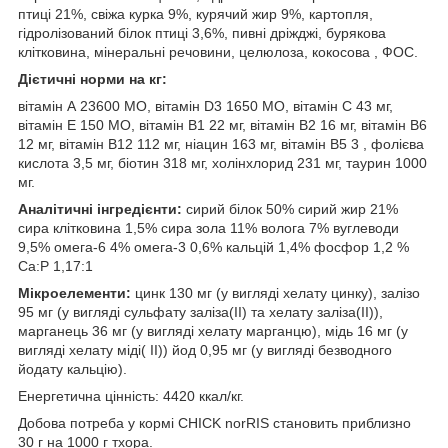
птиці 21%, свіжа курка 9%, курячий жир 9%, картопля,
гідролізований білок птиці 3,6%, пивні дріжджі, бурякова
клітковина, мінеральні речовини, целюлоза, кокосова , ФОС.
Дієтичні норми на кг:
вітамін А 23600 МО, вітамін D3 1650 МО, вітамін С 43 мг,
вітамін Е 150 МО, вітамін В1 22 мг, вітамін В2 16 мг, вітамін В6
12 мг, вітамін В12 112 мг, ніацин 163 мг, вітамін В5 3 , фолієва
кислота 3,5 мг, біотин 318 мг, холінхлорид 231 мг, таурин 1000
мг.
Аналітичні інгредієнти:
сирий білок 50% сирий жир 21%
сира клітковина 1,5% сира зола 11% волога 7% вуглеводи
9,5% омега-6 4% омега-3 0,6% кальцій 1,4% фосфор 1,2 %
Ca:P 1,17:1
Мікроелементи:
цинк 130 мг (у вигляді хелату цинку), залізо
95 мг (у вигляді сульфату заліза(II) та хелату заліза(II)),
марганець 36 мг (у вигляді хелату марганцю), мідь 16 мг (у
вигляді хелату міді( II)) йод 0,95 мг (у вигляді безводного
йодату кальцію).
Енергетична цінність: 4420 ккал/кг.
Добова потреба у кормі CHICK norRIS становить приблизно
30 г на 1000 г тхора.