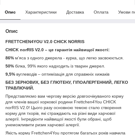
Опис
Характеристики
Доставка
Оплата
Умови п
Опис
FRETTCHEN4YOU V2.0 CHICK NORRIS
CHICK norRIS V2.0 – це гарантія найвищої якості:
86%
м'яса з одного джерела - курка, що легко засвоюється.
50%
білка, 99% якого надходить із тварин джерел.
9,5%
вуглеводів – оптимізація для справжніх хижаків
БЕЗ
ЗЕРНОВИХ, БЕЗ ГЛЮТЕНУ, ГІПОАЛЕРГЕННИЙ, ЛЕГКО
ТРАВЛЮЧИЙ.
Представляємо вам чергову версію довгоочікуваного корму
для членів вашої хоркової родини Frettchen4You CHICK
norRIS V2.0! Цього разу основною темою стало створення
корму для тхорів, які страждають на різні види харчової
алергії. Інгредієнти найвищої якості були обрані, щоб
унеможливити ризик харчової алергії.
Якість корму Frettchen4You протягом багатьох років навчила