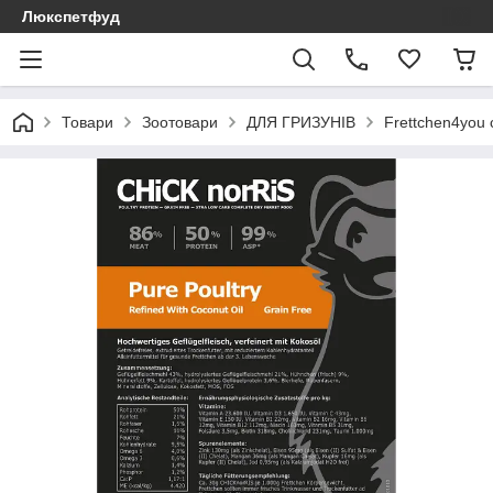
Люкспетфуд
Товари
Зоотовари
ДЛЯ ГРИЗУНІВ
Frettchen4you c