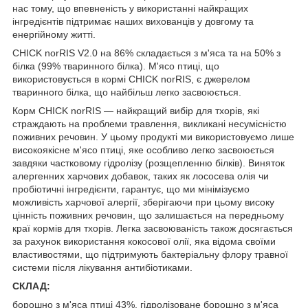
нас тому, що впевненість у використанні найкращих
інгредієнтів підтримає наших вихованців у довгому та
енергійному житті.
CHICK norRIS V2.0 на 86% складається з м'яса та на 50% з
білка (99% тваринного білка). М'ясо птиці, що
використовується в кормі CHICK norRIS, є джерелом
тваринного білка, що найбільш легко засвоюється.
Корм CHICK norRIS — найкращий вибір для тхорів, які
страждають на проблеми травлення, викликані несумісністю
поживних речовин. У цьому продукті ми використовуємо лише
високоякісне м'ясо птиці, яке особливо легко засвоюється
завдяки частковому гідролізу (розщепленню білків). Виняток
алергенних харчових добавок, таких як лососева олія чи
пробіотичні інгредієнти, гарантує, що ми мінімізуємо
можливість харчової алергії, зберігаючи при цьому високу
цінність поживних речовин, що залишається на передньому
краї кормів для тхорів. Легка засвоюваність також досягається
за рахунок використання кокосової олії, яка відома своїми
властивостями, що підтримують бактеріальну флору травної
системи після лікування антибіотиками.
СКЛАД:
борошно з м'яса птиці 43%, гідролізоване борошно з м'яса