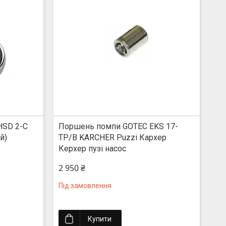
HSD 2-C
Поршень помпи GOTEC EKS 17-
й)
TP/B KARCHER Puzzi Кархер
Керхер пузі насос
2 950 ₴
Під замовлення
Купити