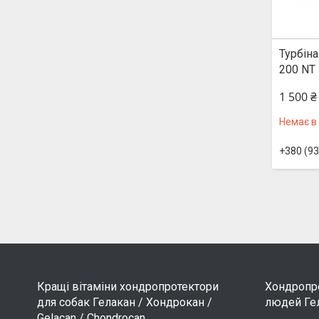
Турбіна
200 NT 
1 500 ₴
Немає в
+380 (93
Кращі вітаміни хондропротектори
Хондропро
для собак Гелакан / Хондрокан /
людей Гел
Gelacan / Chondrocan