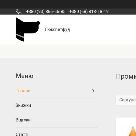
+380 (93) 866-66-85
+380 (68) 818-18-19
Люкспетфуд
Проми
Товари
Знижки
Відгуки
Статті