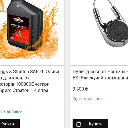
riggs & Stratton SAE 30 Олива
Пульт для воріт Hormann 
а для косилок
BS (блискучий хромовани
ваторів 100006E чотири
3 500 ₴
Бригс Стратон 1.4 літра
Під замовлення
до відправки
Купити
Купити