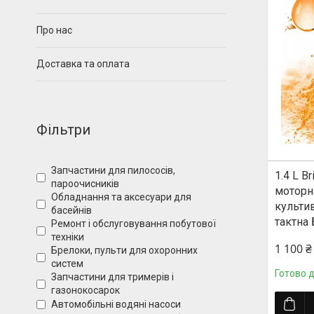
Про нас
Доставка та оплата
Фільтри
Запчастини для пилососів,
1.4 L B
пароочисників
моторн
Обладнання та аксесуари для
культи
басейнів
тактна 
Ремонт і обслуговування побутової
техніки
1 100 ₴
Брелоки, пульти для охоронних
систем
Готово 
Запчастини для тримерів і
газонокосарок
Автомобільні водяні насоси