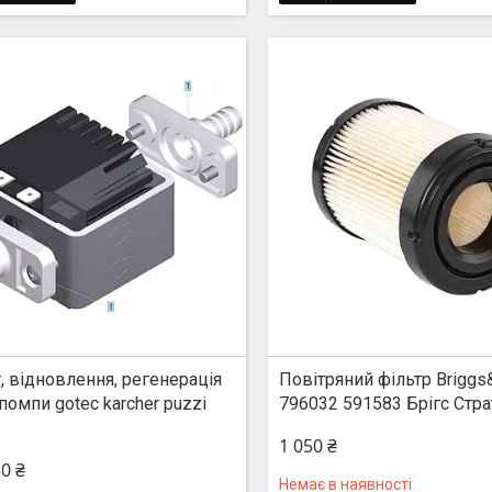
, відновлення, регенерація
Повітряний фільтр Briggs&
помпи gotec karcher puzzi
796032 591583 Брігс Стра
1 050 ₴
50 ₴
Немає в наявності