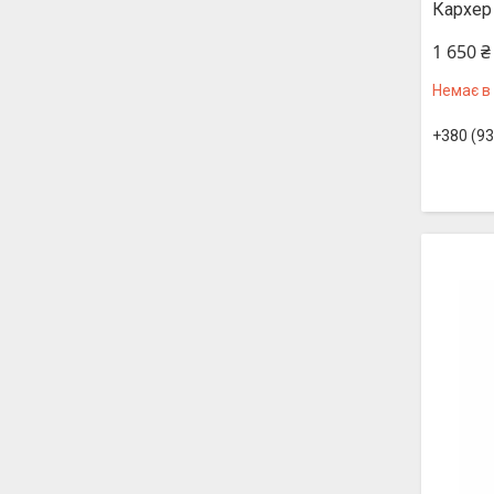
Кархер 
1 650 ₴
Немає в
+380 (93