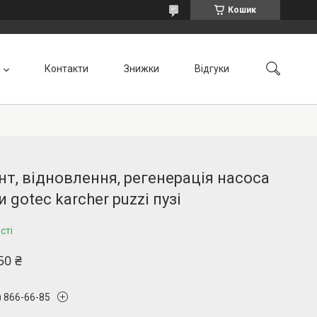
Кошик
Контакти
Знижки
Відгуки
т, відновлення, регенерація насоса
 gotec karcher puzzi пузі
сті
50 ₴
) 866-66-85