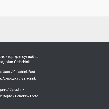
тектор для суглобів
адрінк Geladrink
к Фаст / Geladrink Fast
к Артродієт / Geladrink
інк / Calcidrink
к Форте / Geladrink Forte