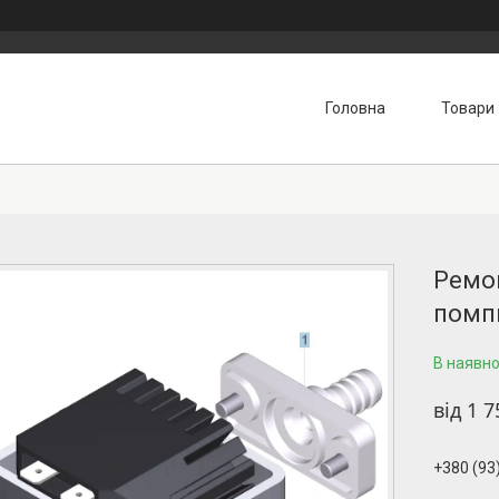
Головна
Товари
Ремон
помпи
В наявно
від
1 7
+380 (93