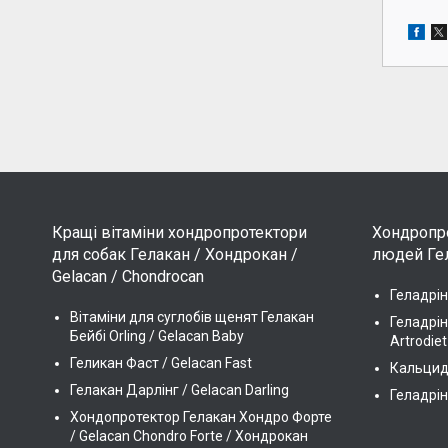
Кращі вітаміни хондропротектори
Хондропро
для собак Гелакан / Хондрокан /
людей Гел
Gelacan / Chondrocan
Геладрін
Вітаміни для суглобів щенят Гелакан
Геладрін
Бейбі Orling / Gelacan Baby
Artrodiet
Геликан Фаст / Gelacan Fast
Кальцидр
Гелакан Дарлінг / Gelacan Darling
Геладрін
Хондопротектор Гелакан Хондро Форте
/ Gelacan Chondro Forte / Хондрокан