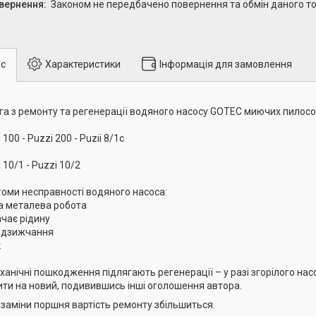
Законом не передбачено повернення та обмін даного то
с
Характеристики
Інформація для замовлення
га з ремонту та регенерації водяного насосу GOTEC миючих пилосо
 100 - Puzzi 200 - Puzii 8/1c
 10/1 - Puzzi 10/2
оми несправності водяного насоса:
на металева робота
ачає рідину
е дзижчання
к
еханічні пошкодження підлягають регенерації – у разі згорілого на
ити на новий, подивившись інші оголошення автора.
і заміни поршня вартість ремонту збільшиться.