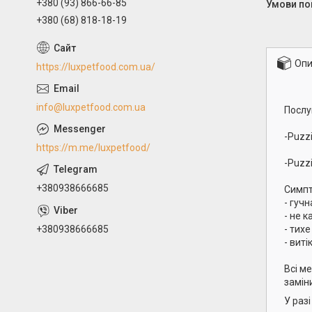
+380 (93) 866-66-85
+380 (68) 818-18-19
Опи
https://luxpetfood.com.ua/
info@luxpetfood.com.ua
Послу
-Puzzi
https://m.me/luxpetfood/
-Puzzi
+380938666685
Симпт
- гуч
- не к
+380938666685
- тих
- виті
Всі м
замін
У раз