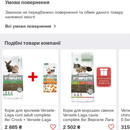
Умови повернення
Законом не передбачено повернення та обмін даного товару
належної якості
Всі умови повернення
Подібні товари компанії
Корм для кроликів Versele-
Корм для морських свинок
Vers
Laga cuni adult complete
Versele-Laga cavia
chin
8кг Crock + Versele-Laga
complete 8кг Верселе Лага
0.5к
Complete Crock Carrot
кавіа корм для гризунів
для 
2 885
2 502
315
₴
₴
Верселе лага куні адалт
05/27р