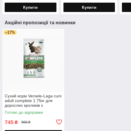
04/27
Купити
Купити
Акційні пропозиції та новинки
–17%
Сухий корм Versele-Laga cuni
adult complete 1.75кг для
дорослих кроликів з
тимофіївкою оригінал LPF-
Готово до відправки
VL-CUNI-175
745
₴
900 ₴