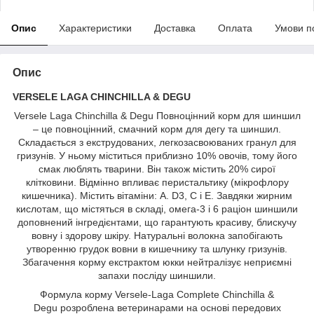
Опис
Характеристики
Доставка
Оплата
Умови п
Опис
VERSELE LAGA CHINCHILLA & DEGU
Versele Laga Chinchilla & Degu Повноцінний корм для шиншил
– це повноцінний, смачний корм для дегу та шиншил.
Складається з екструдованих, легкозасвоюваних гранул для
гризунів
. У ньому міститься приблизно 10% овочів, тому його
смак люблять тварини. Він також містить 20% сирої
клітковини. Відмінно впливає перистальтику (мікрофлору
кишечника). Містить вітаміни: А. D3, С і Е. Завдяки жирним
кислотам, що містяться в складі, омега-3 і 6 раціон шиншили
доповнений інгредієнтами, що гарантують красиву, блискучу
вовну і здорову шкіру. Натуральні волокна запобігають
утворенню грудок вовни в кишечнику та шлунку гризунів.
Збагачення корму екстрактом юкки нейтралізує неприємні
запахи посліду шиншили.
Формула корму Versele-Laga Complete Chinchilla &
Degu розроблена ветеринарами на основі передових