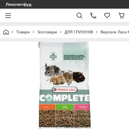
Люкспетфуд
Товари
Зоотовари
ДЛЯ ГРИЗУНІВ
Верселе Лага К