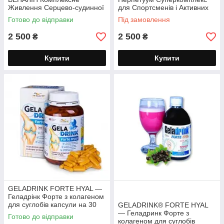
Живлення Серцево-судинної
для Спортсменів і Активних
Системи 360 капсул
Людей порошок 500 г
Готово до відправки
Під замовлення
2 500
2 500
₴
₴
Купити
Купити
GELADRINK FORTE HYAL —
Геладрінк Форте з колагеном
для суглобів капсули на 30
GELADRINK® FORTE HYAL
днів хондроїтин / глюкозамін
— Геладринк Форте з
Готово до відправки
колагеном для суглобів