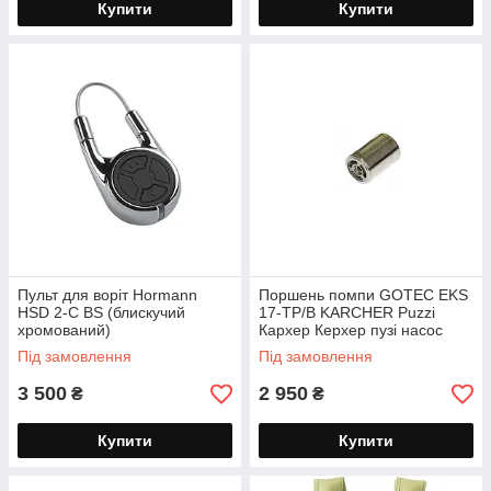
Купити
Купити
Пульт для воріт Hormann
Поршень помпи GOTEC EKS
HSD 2-C BS (блискучий
17-TP/B KARCHER Puzzi
хромований)
Кархер Керхер пузі насос
Під замовлення
Під замовлення
3 500
2 950
₴
₴
Купити
Купити