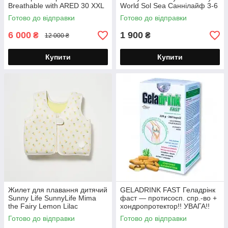
Breathable with ARED 30 XXL
World Sol Sea Саннілайф 3-6
Чоловіча водонепроникна
років
Готово до відправки
Готово до відправки
дихаюча з ARED 30
6 000
1 900
₴
₴
12 000 ₴
Купити
Купити
Жилет для плавання дитячий
GELADRINK FAST Геладрінк
Sunny Life SunnyLife Mima
фаст — протисосп. спр.-во +
the Fairy Lemon Lilac
хондропротектор!! УВАГА!!
Саннілайф 3-6 років
Чехия!! 360 капсул
Готово до відправки
Готово до відправки