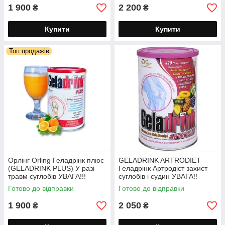
1 900
2 200
₴
₴
Купити
Купити
Топ продажів
Орлінг Orling Геладрінк плюс
GELADRINK ARTRODIET
(GELADRINK PLUS) У разі
Геладрінк Артродієт захист
травм суглобів УВАГА!!!
суглобів і судин УВАГА!!
Чехія!! порошок 340г
Чехія!! порошок 420г
Готово до відправки
Готово до відправки
1 900
2 050
₴
₴