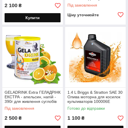
біосоль 500 мл
2 100
Під замовлення
₴
Ціну уточнюйте
Купити
GELADRINK Extra ГЕЛАДРІНК
1.4 L Briggs & Stratton SAE 30
ЕКСТРА - апельсин, напій -
Олива моторна для косилок
390г для живлення суглобів
культиваторів 100006E
чотири тактна Бригс Стратон
Під замовлення
Готово до відправки
1.4 літра
2 500
1 100
₴
₴