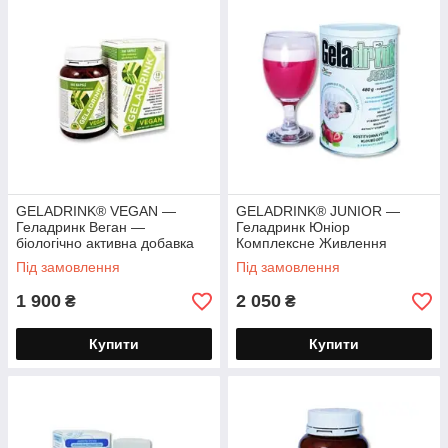
GELADRINK® VEGAN —
GELADRINK® JUNIOR —
Геладринк Веган —
Геладринк Юніор
біологічно активна добавка
Комплексне Живлення
для веганів 360 капсул
Костей і Суставів, для дітей
Під замовлення
Під замовлення
порошок 480г
1 900
2 050
₴
₴
Купити
Купити