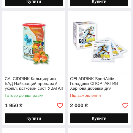
Купити
Купити
CALCIDRINK Кальцидринк
GELADRINK SportAktiv —
БАД Найкращий препарат!
Геладрінк СПОРТАКТИВ —
укріпл. кістковий сист. УВАГА!!
Харчова добавка для
Чохія! порошок 450 г
спортсменів і активних людей
Готово до відправки
Під замовлення
порошок 252 г.
1 950
2 000
₴
₴
Купити
Купити