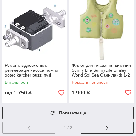
Ремонт, відновлення,
Жилет для плавання дитячий
регенерація насоса помпи
Sunny Life SunnyLife Smiley
gotec karcher puzzi пузі
World Sol Sea Саннілайф 1-2
роки
В наявності
Немає в наявності
1 750
1 900
від
₴
₴
Показати ще
1
/ 2