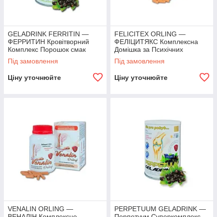
GELADRINK FERRITIN —
FELICITEX ORLING —
ФЕРРИТИН Кровітворний
ФЕЛІЦИТЯКС Комплексна
Комплекс Порошок смак
Домішка за Психічних
Чорна Смородина — 360 г
навантажень 360 капсул
Під замовлення
Під замовлення
Ціну уточнюйте
Ціну уточнюйте
VENALIN ORLING —
PERPETUUM GELADRINK —
ВЕНАЛІН Комплексне
Перпетуум Суперкомплекс