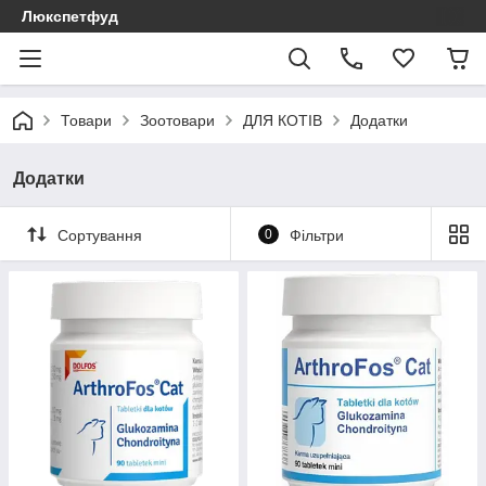
Люкспетфуд
Товари
Зоотовари
ДЛЯ КОТІВ
Додатки
Додатки
Сортування
0
Фільтри