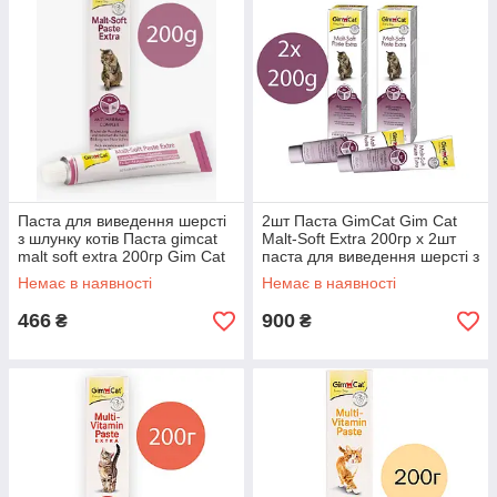
Паста для виведення шерсті
2шт Паста GimCat Gim Cat
з шлунку котів Паста gimcat
Malt-Soft Extra 200гр х 2шт
malt soft extra 200гр Gim Cat
паста для виведення шерсті з
07/27 gimcat malt soft extra
шлунку котів GIMBORN 2шт
Немає в наявності
Немає в наявності
gimcat malt soft extra
466
900
₴
₴