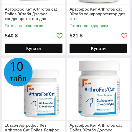
Артрофос Кет Arthrofos cat
Артрофос Кет Arthrofos cat
Dolfos 90табл Долфос
90табл хондропротектор для
хондропротектор для
котів
АртроФос для котів
Готово до відправки
Готово до відправки
хондроітин глюкозамін
хондроїтин 05/27
540
521
₴
₴
Купити
Купити
10табл Артрофос Кет
Артрофос Кет Arthrofos cat
Arthrofos Сat Dolfos Долфос
Dolfos 90табл Долфос