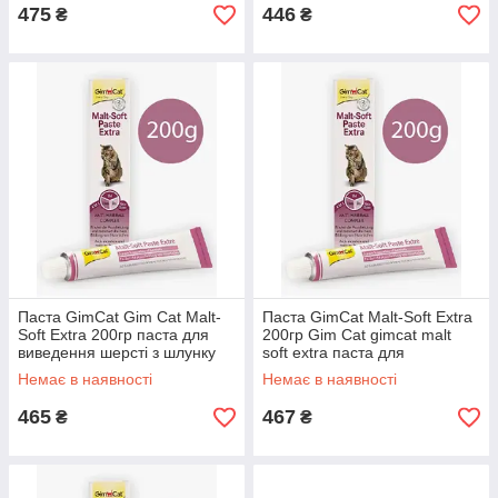
475
446
₴
₴
Паста GimCat Gim Cat Malt-
Паста GimCat Malt-Soft Extra
Soft Extra 200гр паста для
200гр Gim Cat gimcat malt
виведення шерсті з шлунку
soft extra паста для
котів GIMBORN 06/27 gimcat
виведення шерсті з шлунку
Немає в наявності
Немає в наявності
malt soft extra
котів GIMBORN 06/27
465
467
₴
₴