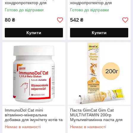
хондропротектор для
хондропротектор для
АртроФос для котів та кішок
АртроФос для котів та кішок
Готово до відправки
Готово до відправки
хондроітин глюкозамін
хондроітин глюкозамін
06/2027
06/2027
80
542
₴
₴
Купити
Купити
ImmunoDol Cat mini
Паста GimCat Gim Cat
вітамінно-мінеральна
MULTIVITAMIN 200гр
добавка для імунітету котів та
Мультивітамінна паста для
кішок та відновлення сил, 60
котів і кішок GIMBORN 12/26
Немає в наявності
Немає в наявності
таблеток Dolfos імунудол кет