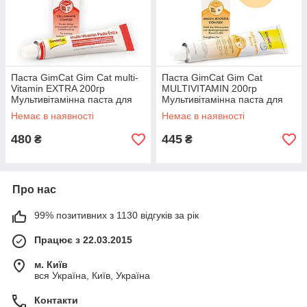
Паста GimCat Gim Cat multi-
Паста GimCat Gim Cat
Vitamin EXTRA 200гр
MULTIVITAMIN 200гр
Мультивітамінна паста для
Мультивітамінна паста для
котів і кішок GIMBORN
котів і кішок GIMBORN 01/27
Немає в наявності
Немає в наявності
480
445
₴
₴
Про нас
99% позитивних з 1130 відгуків за рік
Працює з 22.03.2015
м. Київ
вся Україна, Київ, Україна
Контакти