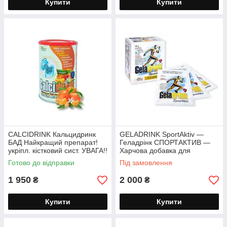
Купити
Купити
CALCIDRINK Кальцидринк
GELADRINK SportAktiv —
БАД Найкращий препарат!
Геладрінк СПОРТАКТИВ —
укріпл. кістковий сист. УВАГА!!
Харчова добавка для
Чохія! порошок 450 г
спортсменів і активних людей
Готово до відправки
Під замовлення
порошок 252 г.
1 950
2 000
₴
₴
Купити
Купити