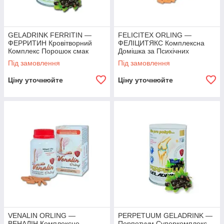
GELADRINK FERRITIN —
FELICITEX ORLING —
ФЕРРИТИН Кровітворний
ФЕЛІЦИТЯКС Комплексна
Комплекс Порошок смак
Домішка за Психічних
Чорна Смородина — 360 г
навантажень 360 капсул
Під замовлення
Під замовлення
Ціну уточнюйте
Ціну уточнюйте
VENALIN ORLING —
PERPETUUM GELADRINK —
ВЕНАЛІН Комплексне
Перпетуум Суперкомплекс