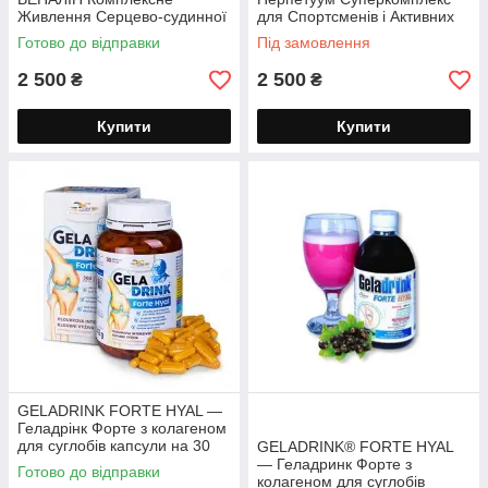
Живлення Серцево-судинної
для Спортсменів і Активних
Системи 360 капсул
Людей порошок 500 г
Готово до відправки
Під замовлення
2 500
2 500
₴
₴
Купити
Купити
GELADRINK FORTE HYAL —
Геладрінк Форте з колагеном
для суглобів капсули на 30
GELADRINK® FORTE HYAL
днів хондроїтин / глюкозамін
— Геладринк Форте з
Готово до відправки
колагеном для суглобів