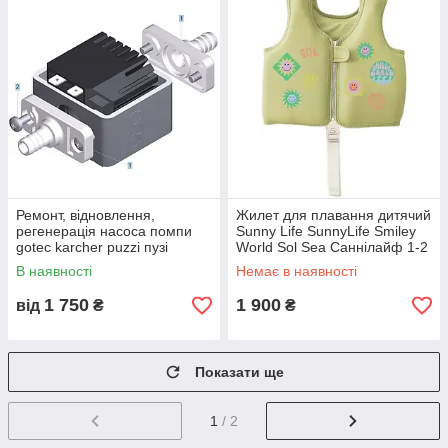
Ремонт, відновлення,
Жилет для плавання дитячий
регенерація насоса помпи
Sunny Life SunnyLife Smiley
gotec karcher puzzi пузі
World Sol Sea Саннілайф 1-2
роки
В наявності
Немає в наявності
1 750
1 900
від
₴
₴
Показати ще
1
/ 2