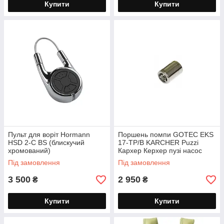
Купити
Купити
Пульт для воріт Hormann
Поршень помпи GOTEC EKS
HSD 2-C BS (блискучий
17-TP/B KARCHER Puzzi
хромований)
Кархер Керхер пузі насос
Під замовлення
Під замовлення
3 500
2 950
₴
₴
Купити
Купити