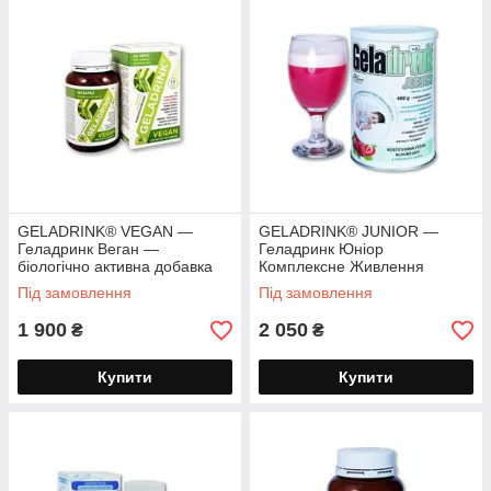
GELADRINK® VEGAN —
GELADRINK® JUNIOR —
Геладринк Веган —
Геладринк Юніор
біологічно активна добавка
Комплексне Живлення
для веганів 360 капсул
Костей і Суставів, для дітей
Під замовлення
Під замовлення
порошок 480г
1 900
2 050
₴
₴
Купити
Купити