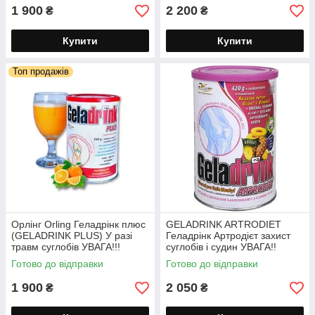
1 900
2 200
₴
₴
Купити
Купити
Топ продажів
Орлінг Orling Геладрінк плюс
GELADRINK ARTRODIET
(GELADRINK PLUS) У разі
Геладрінк Артродієт захист
травм суглобів УВАГА!!!
суглобів і судин УВАГА!!
Чехія!! порошок 340г
Чехія!! порошок 420г
Готово до відправки
Готово до відправки
1 900
2 050
₴
₴