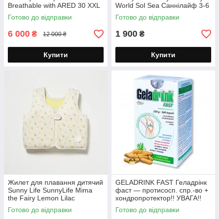
Breathable with ARED 30 XXL
World Sol Sea Саннілайф 3-6
Чоловіча водонепроникна
років
Готово до відправки
Готово до відправки
дихаюча з ARED 30
6 000
1 900
₴
₴
12 000 ₴
Купити
Купити
Жилет для плавання дитячий
GELADRINK FAST Геладрінк
Sunny Life SunnyLife Mima
фаст — протисосп. спр.-во +
the Fairy Lemon Lilac
хондропротектор!! УВАГА!!
Саннілайф 3-6 років
Чехия!! 360 капсул
Готово до відправки
Готово до відправки