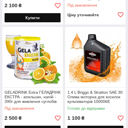
біосоль 500 мл
2 100
Під замовлення
₴
Ціну уточнюйте
Купити
GELADRINK Extra ГЕЛАДРІНК
1.4 L Briggs & Stratton SAE 30
ЕКСТРА - апельсин, напій -
Олива моторна для косилок
390г для живлення суглобів
культиваторів 100006E
чотири тактна Бригс Стратон
Під замовлення
Готово до відправки
1.4 літра
2 500
1 100
₴
₴