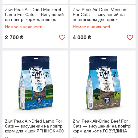
Ziwi Peak Air-Dried Mackerel
Ziwi Peak Air-Dried Venison
Lamb For Cats — Висушений
For Cats — висушений на
на повітрі корм для кішок —
повітрі корм для кішок
Макрель і Ягня 400 г
ОЛЕНІНА 400 г
Немає в наявності
Немає в наявності
2 700
4 000
₴
₴
Ziwi Peak Air-Dried Lamb For
Ziwi Peak Air-Dried Beef For
Cats — висушений на повітрі
Cats — висушений на повітрі
корм для кішок ЯГНІНОК 400
корм для котів ГОВ'ЯДИНА
г
400 г