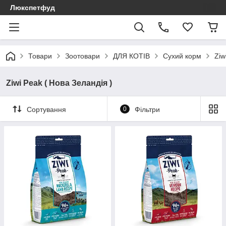
Люкспетфуд
Товари
Зоотовари
ДЛЯ КОТІВ
Сухий корм
Ziw
Ziwi Peak ( Нова Зеландія )
Сортування
0
Фільтри