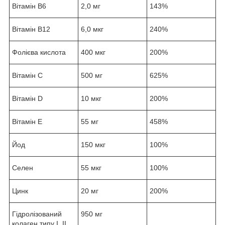
Вітамін В6
2,0 мг
143%
Вітамін В12
6,0 мкг
240%
Фолієва кислота
400 мкг
200%
Вітамін С
500 мг
625%
Вітамін D
10 мкг
200%
Вітамін Е
55 мг
458%
Йод
150 мкг
100%
Селен
55 мкг
100%
Цинк
20 мг
200%
Гідролізований
950 мг
колаген типу I, II,