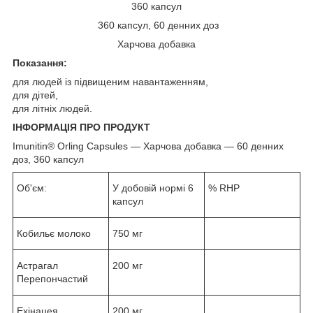
360 капсул
360 капсул, 60 денних доз
Харчова добавка
Показання:
для людей із підвищеним навантаженням,
для дітей,
для літніх людей.
ІНФОРМАЦІЯ ПРО ПРОДУКТ
Imunitin® Orling Capsules — Харчова добавка — 60 денних
доз, 360 капсул
Об'єм:
У добовій нормі 6
% RHP
капсул
Кобильє молоко
750 мг
Астрагал
200 мг
Перепончастий
Ехінацея
200 мг