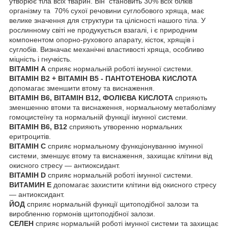
утворює тіла всіх тварин. Він становить 30% всіх білків
організму та 70% сухої речовини суглобового хряща, має
велике значення для структури та цілісності нашого тіла. У
рослинному світі не продукується взагалі, і є природним
компонентом опорно-рухового апарату, кісток, хрящів і
суглобів. Визначає механічні властивості хряща, особливо
міцність і гнучкість.
ВІТАМІН А
сприяє нормальній роботі імунної системи.
ВІТАМІН В2 + ВІТАМІН В5
- ПАНТОТЕНОВА КИСЛОТА
допомагає зменшити втому та виснаження.
ВІТАМІН В6, ВІТАМІН В12, ФОЛІЄВА КИСЛОТА
сприяють
зменшенню втоми та виснаження, нормальному метаболізму
гомоцистеїну та нормальній функції імунної системи.
ВІТАМІН B6, B12
сприяють утворенню нормальних
еритроцитів.
ВІТАМІН С
сприяє нормальному функціонуванню імунної
системи, зменшує втому та виснаження, захищає клітини від
окисного стресу — антиоксидант.
ВІТАМІН D
сприяє нормальній роботі імунної системи.
ВИТАМИН Е
допомагає захистити клітини від окисного стресу
— антиоксидант.
ЙОД
сприяє нормальній функції щитоподібної залози та
виробленню гормонів щитоподібної залози.
СЕЛЕН
сприяє нормальній роботі імунної системи та захищає