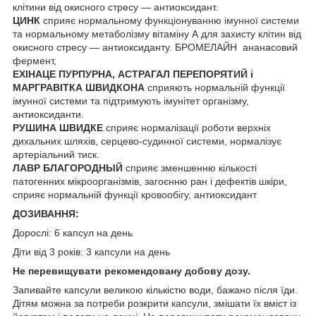
клітини від окисного стресу — антиоксидант.
ЦИНК
сприяє нормальному функціонуванню імунної системи
та нормальному метаболізму вітаміну А для захисту клітин від
окисного стресу — антиоксиданту. БРОМЕЛАЙН ананасовий
фермент,
ЕХІНАЦЕ ПУРПУРНА, АСТРАГАЛ ПЕРЕПОРЯТИЙ і
МАРГРАВІТКА ШВИДКОНА
сприяють нормальній функції
імунної системи та підтримують імунітет організму,
антиоксиданти.
РУШИНА ШВИДКЕ
сприяє нормалізації роботи верхніх
дихальних шляхів, серцево-судинної системи, нормалізує
артеріальний тиск.
ЛАВР БЛАГОРОДНЫЙ
сприяє зменшенню кількості
патогенних мікроорганізмів, загоєнню ран і дефектів шкіри,
сприяє нормальній функції кровообігу, антиоксидант
ДОЗИВАННЯ:
Дорослі: 6 капсул на день
Діти від 3 років: 3 капсули на день
Не перевищувати рекомендовану добову дозу.
Запивайте капсули великою кількістю води, бажано після їди.
Дітям можна за потреби розкрити капсули, змішати їх вміст із