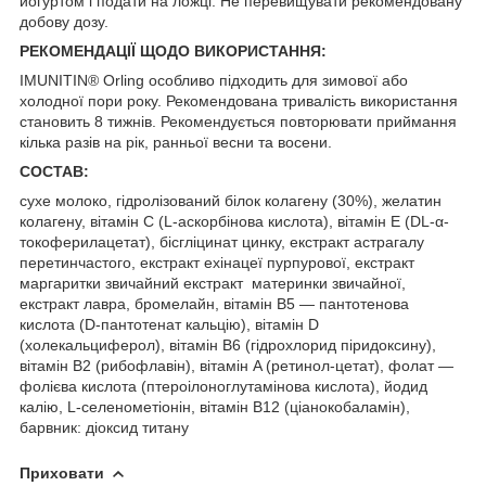
йогуртом і подати на ложці. Не перевищувати рекомендовану
добову дозу.
РЕКОМЕНДАЦІЇ ЩОДО ВИКОРИСТАННЯ:
IMUNITIN® Orling особливо підходить для зимової або
холодної пори року. Рекомендована тривалість використання
становить 8 тижнів. Рекомендується повторювати приймання
кілька разів на рік, ранньої весни та восени.
СОСТАВ:
сухе молоко, гідролізований білок колагену (30%), желатин
колагену, вітамін С (L-аскорбінова кислота), вітамін Е (DL-α-
токоферилацетат), бісгліцинат цинку, екстракт астрагалу
перетинчастого, екстракт ехінацеї пурпурової, екстракт
маргаритки звичайний екстракт материнки звичайної,
екстракт лавра, бромелайн, вітамін B5 — пантотенова
кислота (D-пантотенат кальцію), вітамін D
(холекальциферол), вітамін B6 (гідрохлорид піридоксину),
вітамін B2 (рибофлавін), вітамін A (ретинол-цетат), фолат —
фолієва кислота (птероілоноглутамінова кислота), йодид
калію, L-селенометіонін, вітамін B12 (ціанокобаламін),
барвник: діоксид титану
Приховати