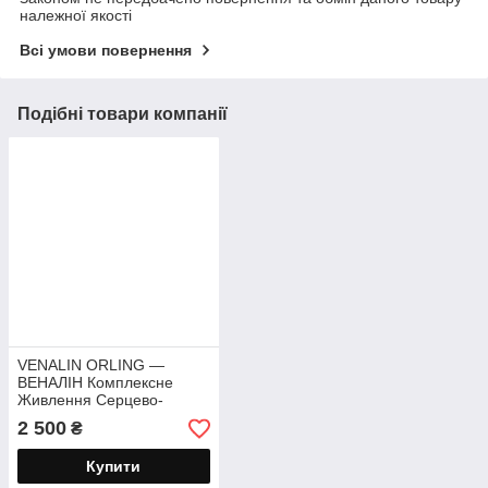
належної якості
Всі умови повернення
Подібні товари компанії
VENALIN ORLING —
ВЕНАЛІН Комплексне
Живлення Серцево-
судинної Системи 360
2 500
₴
капсул
Купити