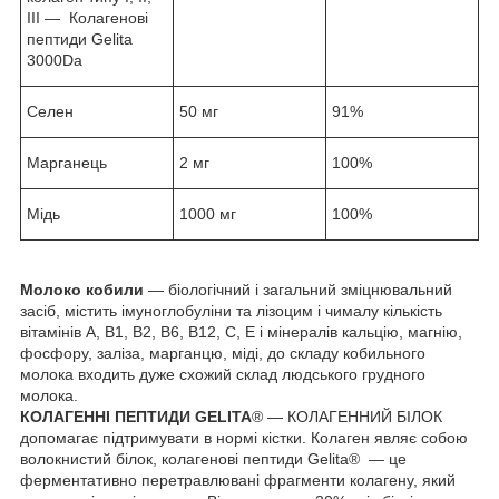
III — Колагенові
пептиди Gelita
3000Da
Селен
50 мг
91%
Марганець
2 мг
100%
Мідь
1000 мг
100%
Молоко кобили
— біологічний і загальний зміцнювальний
засіб, містить імуноглобуліни та лізоцим і чималу кількість
вітамінів A, B1, B2, B6, B12, C, E і мінералів кальцію, магнію,
фосфору, заліза, марганцю, міді, до складу кобильного
молока входить дуже схожий склад людського грудного
молока.
КОЛАГЕННІ ПЕПТИДИ GELITA
® — КОЛАГЕННИЙ БІЛОК
допомагає підтримувати в нормі кістки. Колаген являє собою
волокнистий білок, колагенові пептиди Gelita® — це
ферментативно перетравлювані фрагменти колагену, який