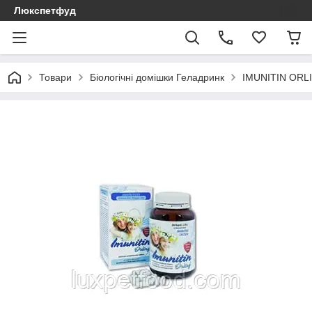
Люкспетфуд
Товари
Біологічні домішки Геладринк
IMUNITIN ORLI