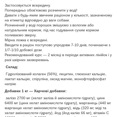
Застосовується всередину.
Попередньо обов'язково розчинити у воді!
Давати з будь-яким звичним раціоном у кількості, зазначеному
на етикетці відповідно до ваги собаки.
Розчинений у воді порошок змішуємо з вологим або
натуральним кормом, під час годування
сухим кормом
поливаємо зверху.
Мірна ложка є всередині.
Вводити в раціон поступово упродовж 7-10 днів, починаючи з
1/7-1/10 добової дози.
Рекомендований курс — 2 місяці в періоди активних лінійок і у
разі шкірних захворювань
Склад:
Гідролізований колаген (56%), лецитин, глюконат кальцію,
лактат кальцію, спіруліна, оксид магнію, монофторфосфат
натрію
Добавки 1 кг — Харчові добавки:
залізо 2700 мг (хелат заліза й амінокислоти гідрату), цинк
6400 мг (цинк хелат амінокислоти гідрату), марганець (440 мг
марганцю хелат амінокислоти гідрату), мідь (320 мг, міді та
хелат амінокислоти гідрату), йод (йод калію 66 мг), вітамін C