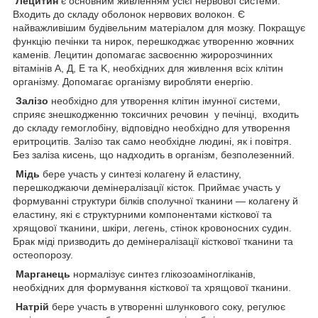
Лецитин
є основним живленням усієї нервової системи.
Входить до складу оболонок нервових волокон. Є
найважливішим будівельним матеріалом для мозку. Покращує
функцію печінки та нирок, перешкоджає утворенню жовчних
каменів. Лецитин допомагає засвоєнню жиророзчинних
вітамінів А, Д, Е та K, необхідних для живлення всіх клітин
організму. Допомагає організму виробляти енергію.
Залізо
необхідно для утворення клітин імунної системи,
сприяє знешкодженню токсичних речовин у печінці, входить
до складу гемоглобіну, відповідно необхідно для утворення
еритроцитів.
Залізо так само необхідне людині, як і повітря.
Без заліза кисень, що надходить в організм, безполезенний.
Мідь
бере участь у синтезі колагену й еластину,
перешкоджаючи демінералізації кісток. Приймає участь у
формуванні структури білків сполучної тканини — колагену й
еластину, які є структурними компонентами кісткової та
хрящової тканини, шкіри, легень, стінок кровоносних судин.
Брак міді призводить до демінералізації кісткової тканини та
остеопорозу.
Марганець
нормалізує синтез глікозоаміногліканів,
необхідних для формування кісткової та хрящової тканини.
Натрій
бере участь в утворенні шлункового соку, регулює