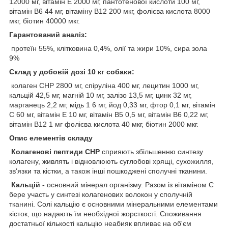
12000 мг, вітамін Е 2000 мг, пантотенової кислоти 100 мг,
вітамін В6 44 мг, вітаміну B12 200 мкг, фолієва кислота 8000
мкг, біотин 40000 мкг.
Гарантований аналіз:
протеїн 55%, клітковина 0,4%, олії та жири 10%, сира зола
9%
Склад у добовій дозі 10 кг собаки:
колаген СНР 2800 мг, спіруліна 400 мг, лецитин 1000 мг,
кальцій 42,5 мг, магній 10 мг, залізо 13,5 мг, цинк 32 мг,
марганець 2,2 мг, мідь 1 6 мг, йод 0,33 мг, фтор 0,1 мг, вітамін
С 60 мг, вітамін Е 10 мг, вітамін B5 0,5 мг, вітамін B6 0,22 мг,
вітамін B12 1 мг фолієва кислота 40 мкг, біотин 2000 мкг.
Опис елементів складу
Колагенові пептиди CHP
сприяють збільшенню синтезу
колагену, живлять і відновлюють суглобові хрящі, сухожилля,
зв'язки та кістки, а також інші пошкоджені сполучні тканини.
Кальцій
-
основний мінерал організму. Разом із вітаміном C
бере участь у синтезі колагенових волокон у сполучній
тканині. Солі кальцію є основними мінеральними елементами
кісток, що надають їм необхідної жорсткості. Споживання
достатньої кількості кальцію неабияк впливає на об'єм