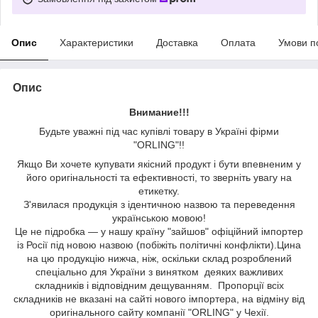
Опис
Характеристики
Доставка
Оплата
Умови п
Опис
Внимание!!!
Будьте уважні під час купівлі товару в Україні фірми
"ORLING"!!
Якщо Ви хочете купувати якісний продукт і бути впевненим у
його оригінальності та ефективності, то зверніть увагу на
етикетку.
З'явилася продукція з ідентичною назвою та переведення
українською мовою!
Це не підробка — у нашу країну "зайшов" офіційний імпортер
із Росії під новою назвою (побіжіть політичні конфлікти).Цина
на цю продукцію нижча, ніж, оскільки склад розроблений
спеціально для України з винятком деяких важливих
складників і відповідним дещуванням. Пропорції всіх
складників не вказані на сайті нового імпортера, на відміну від
оригінального сайту компанії "ORLING" у Чехії.