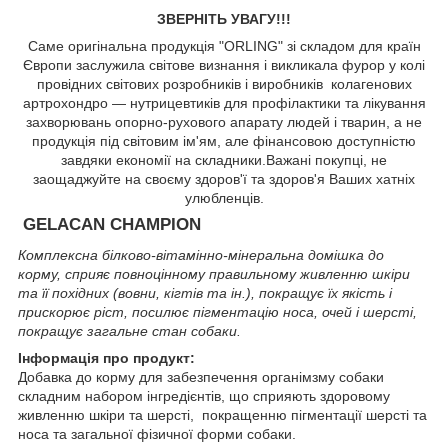
ЗВЕРНІТЬ УВАГУ!!!
Саме оригінальна продукція "ORLING" зі складом для країн
Європи заслужила світове визнання і викликала фурор у колі
провідних світових розробників і виробників колагенових
артрохондро — нутрицевтиків для профілактики та лікування
захворювань опорно-рухового апарату людей і тварин, а не
продукція під світовим ім'ям, але фінансовою доступністю
завдяки економії на складники.Важані покупці, не
заощаджуйте на своєму здоров'ї та здоров'я Ваших хатніх
улюбленців.
GELACAN CHAMPION
Комплексна білково-вітамінно-мінеральна домішка до
корму, сприяє повноцінному правильному живленню шкіри
та її похідних (вовни, кігтів та ін.), покращує їх якість і
прискорює ріст, посилює пігментацію носа, очей і шерсті,
покращує загальне стан
собаки
.
Інформація про продукт:
Добавка до корму для забезпечення органімзму собаки
складним набором інгредієнтів, що сприяють здоровому
живленню шкіри та шерсті, покращенню пігментації шерсті та
носа та загальної фізичної форми собаки.