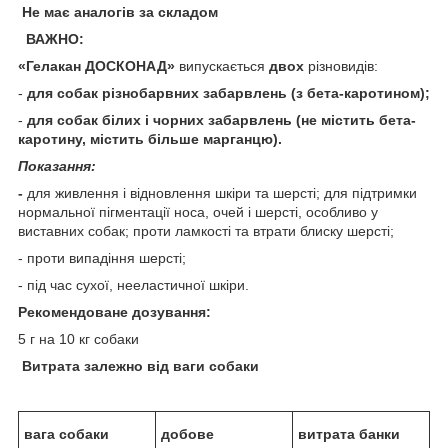
Не має аналогів за складом
ВАЖНО:
«Гелакан ДОСКОНАД»
випускається
двох
різновидів:
-
для собак різнобарвних забарвлень (з бета-каротином);
-
для собак білих і чорних забарвлень (не містить бета-
каротину, містить більше марганцю).
Показання:
-
для живлення і відновлення шкіри та шерсті; для підтримки
нормальної пігментації носа, очей і шерсті, особливо у
виставних собак; проти ламкості та втрати блиску шерсті;
- проти випадіння шерсті;
- під час сухої, нееластичної шкіри.
Рекомендоване дозування:
5 г на 10 кг собаки
Витрата залежно від ваги собаки
вага собаки
добове
витрата банки