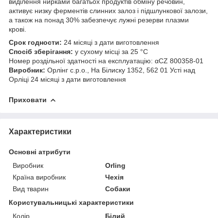
виділення нирками багатьох продуктів обміну речовин,
активує низку ферментів слинних залоз і підшлункової залози,
а також на понад 30% забезпечує лужні резерви плазми
крові.
Срок годности:
24 місяці з дати виготовлення
Спосіб зберігання:
у сухому місці за 25 °C
Номер роздільної здатності на експлуатацію: αCZ 800358-01
Виробник:
Орлінг с.р.о., На Білиску 1352, 562 01 Усті над
Орліці 24 місяці з дати виготовлення
Приховати
Характеристики
Основні атрибути
Виробник
Orling
Країна виробник
Чехія
Вид тварин
Собаки
Користувальницькі характеристики
Колір
Білий