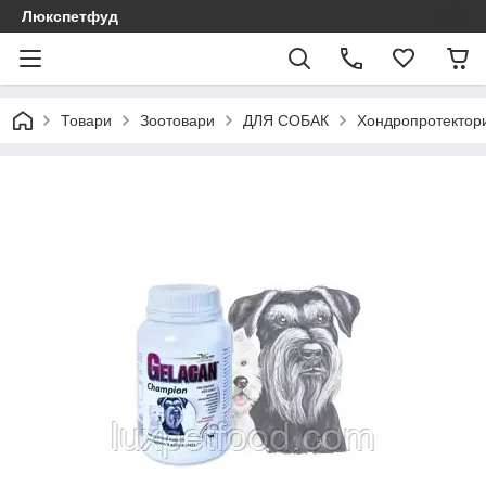
Люкспетфуд
Товари
Зоотовари
ДЛЯ СОБАК
Хондропротектори