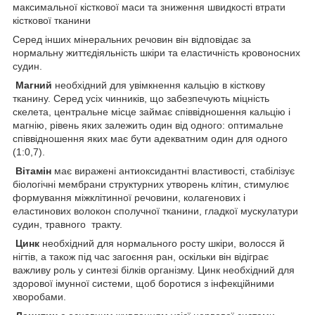
максимальної кісткової маси та зниження швидкості втрати
кісткової тканини
Серед інших мінеральних речовин він відповідає за
нормальну життєдіяльність шкіри та еластичність кровоносних
судин.
Магний
необхідний для увімкнення кальцію в кісткову
тканину. Серед усіх чинників, що забезпечують міцність
скелета, центральне місце займає співвідношення кальцію і
магнію, рівень яких залежить один від одного: оптимальне
співвідношення яких має бути адекватним один для одного
(1:0,7).
Вітамін
має виражені антиоксидантні властивості, стабілізує
біологічні мембрани структурних утворень клітин, стимулює
формування міжклітинної речовини, колагенових і
еластинових волокон сполучної тканини, гладкої мускулатури
судин, травного тракту.
Цинк
необхідний для нормального росту шкіри, волосся й
нігтів, а також під час загоєння ран, оскільки він відіграє
важливу роль у синтезі білків організму. Цинк необхідний для
здорової імунної системи, щоб боротися з інфекційними
хворобами.