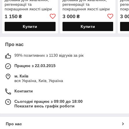
регенерації та
регенерації та
реге
покращення якості шкіри
покращення якості шкіри
покр
та шерсті собак
та шерсті собак ч/б
та ш
1 150
3 000
3 0
₴
₴
кольорових забарвлень
забарвлень Гелакан
коль
Гелакан Чемпіон 150г
Чемпіон 500г
Гела
Купити
Купити
Про нас
99% позитивних з 1130 відгуків за рік
Працює з 22.03.2015
м. Київ
вся Україна, Київ, Україна
Контакти
Сьогодні працює з 09:00 до 18:00
Показати весь графік роботи
Про нас