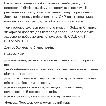
Він містить складний набір речовин, необхідних для
регенерації білків організму, колагену та кератину. Ці
речовини важливі для оптимального стану шкіри та шерсті.
Завдяки високому вмісту колагену, CHP також сприятливо
впливає на стан хрящів, суглобів, кісток і сухожиль.
Тому рекомендується регулярно вживати Gelacan Champion
як харчова добавка для всіх порід собак, щоб забезпечити
здорове та добре живильне волосся. НЕ СОДЕРЖИТ
БЕТАКАРОТЕН.
Для собак чорно-білих порід.
ПОКАЗАНИЯ:
для живлення, регенерації та поліпшення якості шкіри та
шерсті;
, щоб забезпечити виставковий стан чемпіонів із поліпшення
пігментації шерсті;
для собак із матовою шерстю без блиску, з ламким, тонким
або нефарбованим волоссям;
у разі випадання волосся, підвищеного свербіння,
почервоніння й потовщення шкіри;
у разі втрати пружності шкіри або лущення шкіри
Форма:
Порошок комплементарний корм