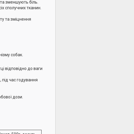
та зменшують біль.
х сполучних тканин.
ту та зміцнення
нізму собак.
ці відповідно до ваги
 під час годування
обової дози.