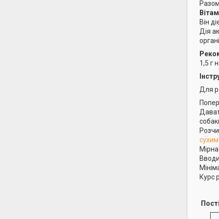
Разом
Вітам
Він ді
Дія а
орган
Реко
1,5 г 
Інстр
Для р
Попер
Дават
собак
Розчи
сухим
Мірна
Вводи
Мінім
Курс 
Пост