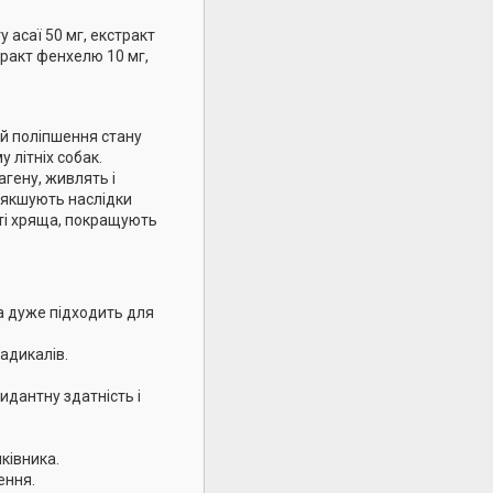
 асаї 50 мг, екстракт
стракт фенхелю 10 мг,
й поліпшення стану
 літніх собак.
агену, живлять і
м'якшують наслідки
ті хряща, покращують
а дуже підходить для
адикалів.
идантну здатність і
ківника.
ення.