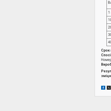
В
1
1
2
3
4
Срок 
Спосі
Номер
Вироб
Резул
зміцн