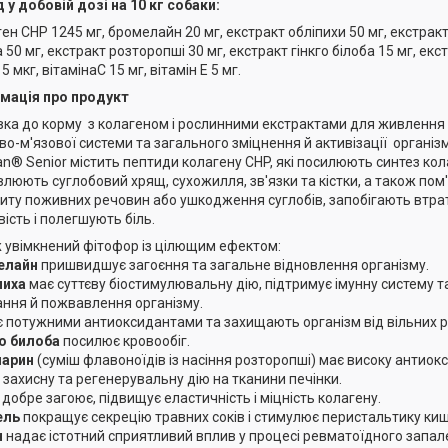
 у добовій дозі на 10 кг собаки:
ен СНР 1245 мг, бромелайн 20 мг, екстракт обліпихи 50 мг, екстракту
 50 мг, екстракт розторопші 30 мг, екстракт гінкго білоба 15 мг, ек
5 мкг, вітамінаС 15 мг, вітамін Е 5 мг.
мація про продукт
ка до корму з колагеном і рослинними екстрактами для живлення 
ово-м'язової системи та загального зміцнення й активізації організму
an® Senior містить пептиди колагену CHP, які посилюють синтез кол
влюють суглобовий хрящ, сухожилля, зв'язки та кістки, а також по
иту поживних речовин або ушкодження суглобів, запобігають втра
вість і полегшують біль.
 увімкнений фітофор із цілющим ефектом:
елайн
пришвидшує загоєння та загальне відновлення організму.
пиха
має суттєву біостимулювальну дію, підтримує імунну систему т
ння й пожвавлення організму.
є потужними антиоксидантами та захищають організм від вільних р
о билоба
посилює кровообіг.
марин
(суміш флавоноїдів із насіння розторопші) має високу антиокс
 захисну та регенерувальну дію на тканини печінки.
добре загоює, підвищує еластичність і міцність колагену.
ель
покращує секрецію травних соків і стимулює перистальтику киш
н
надає істотний сприятливий вплив у процесі ревматоїдного запал