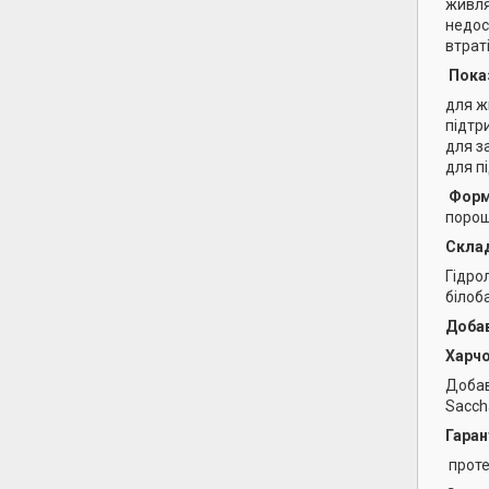
живля
недос
втрат
Пока
для ж
підтр
для з
для п
Фор
порош
Скла
Гідро
білоб
Добав
Харчо
Добав
Saccha
Гаран
протеї