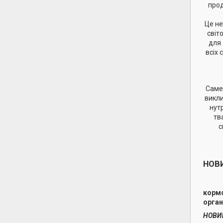
прод
Це не
світ
для 
всіх 
Саме 
викли
нут
тв
с
НОВИ
корм
орган
НОВИ