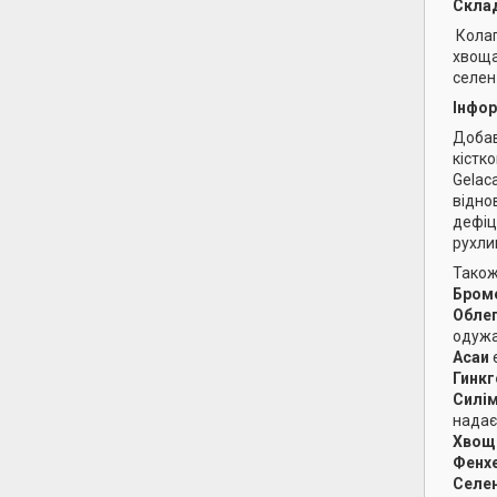
Склад
Колаг
хвоща
селен 
Інфор
Добав
кістк
Gelac
відно
дефіц
рухли
Також
Бром
Обле
одужа
Асаи
Гинкг
Силі
надає
Хвощ
Фенх
Селе