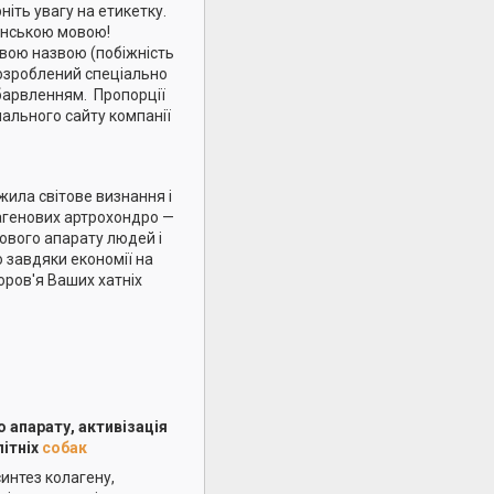
ніть увагу на етикетку.
їнською мовою!
новою назвою (побіжність
розроблений спеціально
барвленням. Пропорції
інального сайту компанії
жила світове визнання і
лагенових артрохондро —
ового апарату людей і
ю завдяки економії на
оров'я Ваших хатніх
 апарату, активізація
літніх
собак
синтез колагену,