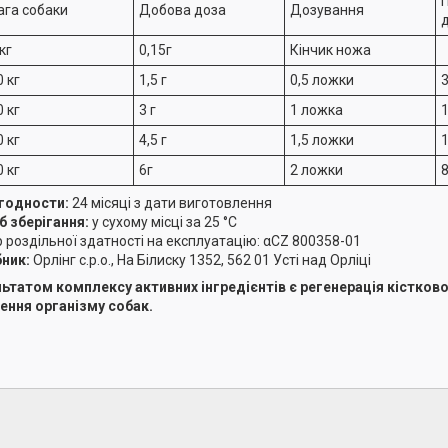
ага собаки
Добова доза
Дозування
 кг
0,15г
Кінчик ножа
0 кг
1,5 г
0,5 ложки
3
0 кг
3 г
1 ложка
1
0 кг
4,5 г
1,5 ложки
1
0 кг
6г
2 ложки
8
годности:
24 місяці з дати виготовлення
б зберігання:
у сухому місці за 25 °C
 роздільної здатності на експлуатацію: αCZ 800358-01
ник:
Орлінг с.р.о., На Білиску 1352, 562 01 Усті над Орліці
ьтатом комплексу активних інгредієнтів є регенерація кістково
ення організму собак.