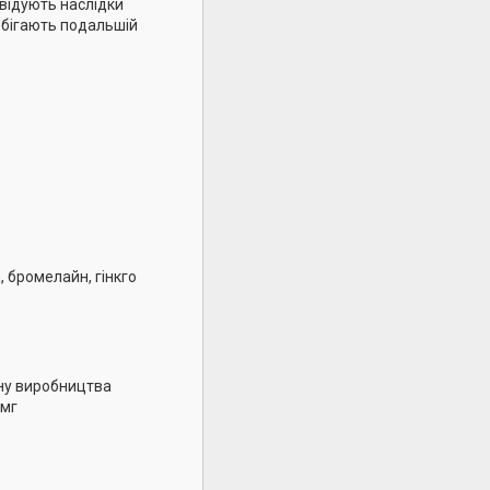
квідують наслідки
обігають подальшій
, бромелайн, гінкго
ену виробництва
 мг