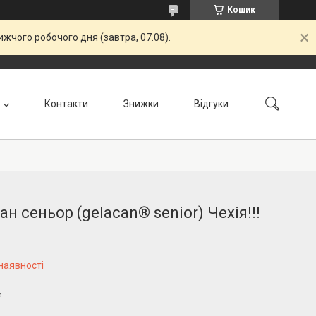
Кошик
жчого робочого дня (завтра, 07.08).
Контакти
Знижки
Відгуки
ан сеньор (gelacan® senior) Чехія!!!
наявності
₴