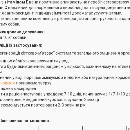
 з
вітаміном Е
вони позитивно впливають на перебіг остеоартрозу 
ін С
важливий для нормального виробництва та функціонування всі
є як антиоксидант, підвищує імунітет і допомагає усунути втому.
ктивної речовини комплексу є регенерацією опорно-рухового апара
ізму собак.
мендоване дозування:
на 10 кг собаки
укції із застосування:
егенерації кістково-м'язової системи та загального зміцнення орга
едньо обов'язково розчинити у воді!
и з будь-яким звичним раціоном у кількості, зазначеному на етикет
и.
нений у воді порошок змішуємо з вологим або натуральним кормом,
 кормом
поливаємо зверху.
 ложка є всередині.
ти в раціон поступово упродовж 7-10 днів, починаючи з 1/7-1/10 д
альний рекомендований курс застосування 2 місяці.
рекомендується повторювати 2-3 рази на рік.
ійне вживання можливо.