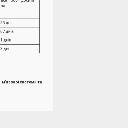
Пакет 500г досить
для:
33 дні
67 днів
1 днів
3 дні
-м'язової системи та