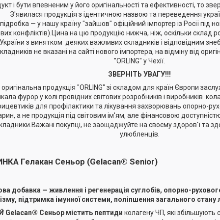
укт і бути впевненим у його оригінальності та ефективності, то звер
З'явилася продукція з ідентичною назвою та переведення укра
підробка — у нашу країну "зайшов" офіційний імпортер із Росії під 
ових конфліктів).Цина на цю продукцію нижча, ніж, оскільки склад 
України з винятком деяких важливих складників і відповідним зне
складників не вказані на сайті нового імпортера, на відміну від ориг
"ORLING" у Чехії.
ЗВЕРНІТЬ УВАГУ!!!
оригінальна продукція "ORLING" зі складом для країн Європи заслу
кала фурор у колі провідних світових розробників і виробників ко
рицевтиків для профілактики та лікування захворювань опорно-рух
арин, а не продукція під світовим ім'ям, але фінансовою доступніст
кладники.Важані покупці, не заощаджуйте на своєму здоров'ї та зд
улюбленців.
НКА Гелакан Сеньор (Gelacan® Senior)
ова добавка — живлення
і регенерація
суглобів, опорно-рухового
ізму, підтримка імунної системи, поліпшення загального стану 
Й
Gelacan® Сеньор містить пептиди
колагену ЧП, які збільшують 