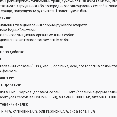
ть і регенерують суглобовий хрящ, сухожилля, зв'язки та кістки, лі
татнього харчування або попереднього ушкодження суглобів, зап
і хряща, покращуючи рухливість і полегшуючи біль.
зання:
ивлення та відновлення опорно-рухового апарату
имка імунної системи
агального зміцнення організму літніх собак
ідвищення життєвого тонусу літніх собак
ма
:
кова добавка
д:
лізований колаген (83%), хвощ, обліпиха, асаї, розторопша плямиста
а, фенхель
ки 1 кг:
ві добавки:
ки в 1 кг — харчові добавки: селен 3300 мкг (органічна форма сел
romyces cerevisiae CNCM I-3060), вітамін C 10000 мг, вітамін Е 3300
тований аналіз:
н 74%, клітковина 0%, олії та жири 0,5%, сира зола 1,5%