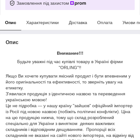
Замовлення під захистом
Опис
Характеристики
Доставка
Оплата
Умови п
Опис
Внимание!!!
Будьте уважні під час купівлі товару в Україні фірми
"ORLING"!!
Якщо Ви хочете купувати якісний продукт і бути впевненим у
його оригінальності та ефективності, то зверніть увагу на
етикетку.
З'явилася продукція з ідентичною назвою та переведення
українською мовою!
Це не підробка — у нашу країну "зайшов" офіційний імпортер
із Росії під новою назвою (побіжіть політичні конфлікти). Ціна
на цю продукцію нижча, тому що склад розроблений
спеціально для України з винятком деяких важливих
складників і відповідним дещуванням. Пропорції всіх
складників не вказані на сайті нового імпортера, на відміну від