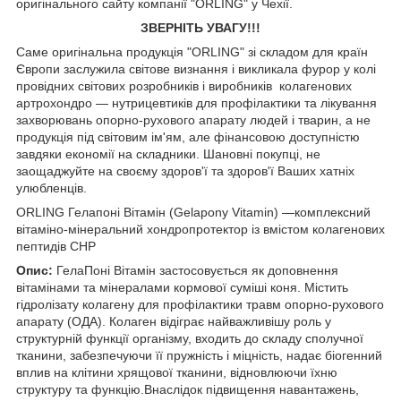
оригінального сайту компанії "ORLING" у Чехії.
ЗВЕРНІТЬ УВАГУ!!!
Саме оригінальна продукція "ORLING" зі складом для країн
Європи заслужила світове визнання і викликала фурор у колі
провідних світових розробників і виробників колагенових
артрохондро — нутрицевтиків для профілактики та лікування
захворювань опорно-рухового апарату людей і тварин, а не
продукція під світовим ім'ям, але фінансовою доступністю
завдяки економії на складники. Шановні покупці, не
заощаджуйте на своєму здоров'ї та здоров'ї Ваших хатніх
улюбленців.
ORLING Гелапоні Вітамін (Gelapony Vitamin) —комплексний
вітаміно-мінеральний хондропротектор із вмістом колагенових
пептидів CHP
Опис:
ГелаПоні Вітамін застосовується як доповнення
вітамінами та мінералами кормової суміші
коня
. Містить
гідролізату колагену для профілактики травм опорно-рухового
апарату (ОДА). Колаген відіграє найважливішу роль у
структурній функції організму, входить до складу сполучної
тканини, забезпечуючи її пружність і міцність, надає біогенний
вплив на клітини хрящової тканини, відновлюючи їхню
структуру та функцію.
Внаслідок підвищення навантажень,