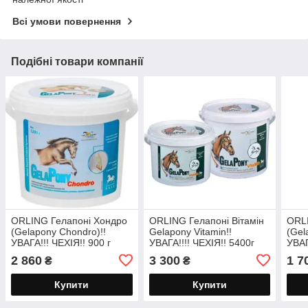
Всі умови повернення
Подібні товари компанії
ORLING Гелапоні Хондро
ORLING Гелапоні Вітамін
ORLI
(Gelapony Chondro)!!
Gelapony Vitamin!!
(Gel
УВАГА!!! ЧЕХІЯ!! 900 г
УВАГА!!!! ЧЕХІЯ!! 5400г
УВАГ
2 860
3 300
1 7
₴
₴
Купити
Купити