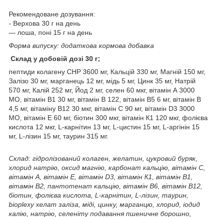
Рекомендоване дозування:
- Верхова 30 г на день
— лоша, поні 15 г на день
Форма випуску: додаткова кормова добавка
Склад у добовій дозі 30 г;
пептиди колагену СНР 3600 мг, Кальцій 330 мг, Магній 150 мг,
Залізо 30 мг, марганець 12 мг, мідь 5 мг, Цинк 35 мг, Натрій
570 мг, Калій 252 мг, Йод 2 мг, селен 60 мкг, вітамін А 3000
МО, вітамін В1 30 мг, вітамін В 122, вітамін В5 6 мг, вітамін В
4,5 мг, вітаміну B12 30 мкг, вітамін С 90 мг, вітамін D3 3000
МО, вітамін Е 60 мг, біотин 300 мкг, вітамін К1 120 мкг, фолієва
кислота 12 мкг, L-карнітин 13 мг, L-цистин 15 мг, L-аргінін 15
мг, L-лізин 15 мг, таурин 315 мг.
Склад: гідролізований колаген, желатин, цукровий буряк,
хлорид натрію, оксид магнію, карбонат кальцію, вітамін С,
вітамін А, вітамін Е, вітамін D3, вітамін К1, вітамін B1,
вітамін B2, пантотенат кальцію, вітамін В6, вітамін В12,
біотин, фолієва кислота, L-карнітин, L-лізин, таурин,
bioplexy хелат заліза, міді, цинку, марганцю, хлорид, іодид
калію, натрію, селеніту подавання пшеничне борошно,