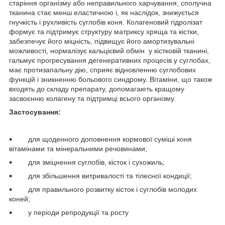
старіння організму або неправильного харчування, сполучна
тканина стає менш еластичною і, як наслідок, знижується
гнучкість і рухливість суглобів коня. Колагеновий гідролізат
формує та підтримує структуру матриксу хряща та кістки,
забезпечує його міцність, підвищує його амортизувальні
можливості, нормалізує кальцієвий обмін у кістковій тканині,
гальмує прогресування дегенеративних процесів у суглобах,
має протизапальну дію, сприяє відновленню суглобових
функцій і зникненню больового синдрому. Вітаміни, що також
входять до складу препарату, допомагають кращому
засвоєнню колагену та підтримці всього організму.
Застосування:
для щоденного доповнення кормової суміші коня
вітамінами та мінеральними речовинами;
для зміцнення суглобів, кісток і сухожиль;
для збільшення витривалості та тілесної кондиції;
для правильного розвитку кісток і суглобів молодих
коней;
у періоди репродукції та росту