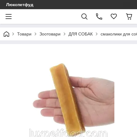
Люкспетфуд
Товари
Зоотовари
ДЛЯ СОБАК
смаколики для со