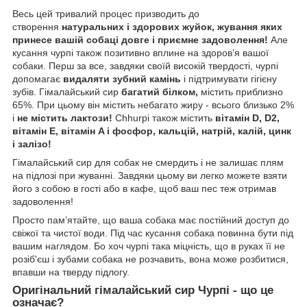
Весь цей тривалий процес призводить до
створення
натуральних і здорових жуйок, жування яких
принесе вашій собаці довге і приємне задоволення!
Але
кусання чурпі також позитивно вплине на здоров’я вашої
собаки. Перш за все, завдяки своїй високій твердості, чурпі
допомагає
видаляти зубний камінь
і підтримувати гігієну
зубів. Гімалайський сир
багатий білком,
містить приблизно
65%. При цьому він містить небагато жиру - всього близько 2%
і
не містить лактози!
Chhurpi також містить
вітамін D, D2,
вітамін E, вітамін A і фосфор, кальцій, натрій, калій, цинк
і залізо!
Гімалайський сир для собак не смердить і не залишає плям
на підлозі при жуванні. Завдяки цьому ви легко можете взяти
його з собою в гості або в кафе, щоб ваш пес теж отримав
задоволення!
Просто пам’ятайте, що ваша собака має постійний доступ до
свіжої та чистої води. Під час кусання собака повинна бути під
вашим наглядом. Бо хоч чурпі така міцність, що в руках її не
розіб'єш і зубами собака не розчавить, вона може розбитися,
впавши на тверду підлогу.
Оригінальний гімалайський сир Чурпі - що це
означає?