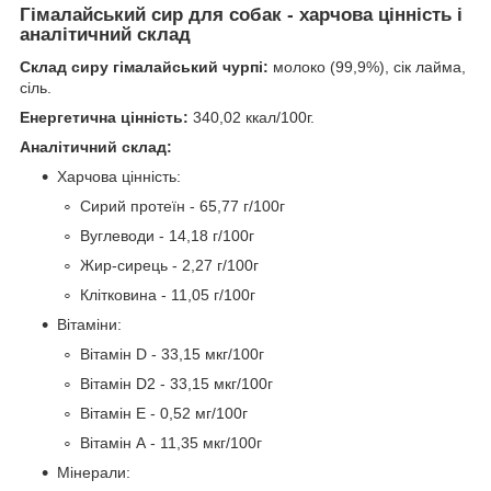
Гімалайський сир для собак - харчова цінність і
аналітичний склад
Склад сиру гімалайський чурпі:
молоко (99,9%), сік лайма,
сіль.
Енергетична цінність:
340,02 ккал/100г.
Аналітичний склад:
Харчова цінність:
Сирий протеїн - 65,77 г/100г
Вуглеводи - 14,18 г/100г
Жир-сирець - 2,27 г/100г
Клітковина - 11,05 г/100г
Вітаміни:
Вітамін D - 33,15 мкг/100г
Вітамін D2 - 33,15 мкг/100г
Вітамін Е - 0,52 мг/100г
Вітамін А - 11,35 мкг/100г
Мінерали: