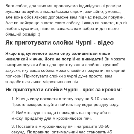
Вага собак, для яких ми пропонуємо індивідуальні розміри
жувальних жуйок з гімалайським сиром, звичайно, умовна,
але вона обов’язково допоможе вам під час першої покупки.
Але ви найкраще знаєте свого собаку, і якщо ви знаєте, що він
любить кусатися, ніщо не заважає вам вибрати для нього
більший розмір! :)
Як приготувати слойки Чурпі - відео
Якщо від купленого вами сиру залишиться лише
невеликий кінчик, його не потрібно викидати!
Ви можете
використовувати його для приготування слойок - хрусткої
закуски, яку ваша собака може спокійно пожувати, як сирний
попкорн! Приготувати слойки з чурпі дуже просто, вам
знадобиться лише мікрохвильова піч.
Як приготувати слойки Чурпі - крок за кроком:
Кінець сиру покласти в теплу воду на 5-10 хвилин.
Просто використовуйте найтеплішу водопровідну воду.
Вийміть чурпі з води і покладіть на тарілку або в
миску, придатну для мікрохвильової печі.
Поставте в мікрохвильову піч і нагрівайте 30-60
секунд. Як правило, оптимальний час становить 45