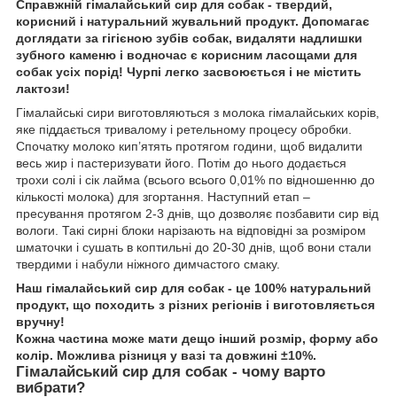
Справжній гімалайський сир для
собак
- твердий,
корисний і натуральний жувальний продукт. Допомагає
доглядати за гігієною зубів собак, видаляти надлишки
зубного каменю і водночас є корисним ласощами для
собак усіх порід! Чурпі легко засвоюється і не містить
лактози!
Гімалайські сири виготовляються з молока гімалайських корів,
яке піддається тривалому і ретельному процесу обробки.
Спочатку молоко кип’ятять протягом години, щоб видалити
весь жир і пастеризувати його. Потім до нього додається
трохи солі і сік лайма (всього всього 0,01% по відношенню до
кількості молока) для згортання. Наступний етап –
пресування протягом 2-3 днів, що дозволяє позбавити сир від
вологи. Такі сирні блоки нарізають на відповідні за розміром
шматочки і сушать в коптильні до 20-30 днів, щоб вони стали
твердими і набули ніжного димчастого смаку.
Наш гімалайський сир для собак - це 100% натуральний
продукт, що походить з різних регіонів і виготовляється
вручну!
Кожна частина може мати дещо інший розмір, форму або
колір. Можлива різниця у вазі та довжині ±10%.
Гімалайський сир для собак - чому варто
вибрати?