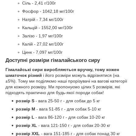
Сіль - 2,41 г/100г
Фосфор - 1042,18 мг/100г
Натрій - 7,34 мг/100г
Кальцій - 1552,00 мг/100г
Залізо - 1,97 мг/100г
Калій - 27,02 мг/100г
Цинк - 7,097 мг/100г
Доступні розміри гімалайського сиру
Гімалайські сири виробляються вручну, тому кожен
шматочок різний
і його розміри можуть відрізнятися (на
±5%). Тому ми поділяємо наші прорізувачі на вагові категорії
для кожного розміру. Ми пропонуємо цілих 5 розмірів, які
підходять практично для будь-якої породи собак!
розмір S
- вага 25-50 г - для собак до 5 кг
розмір M
- вага 51-85 г - для собак 5-10 кг
розмір L
- вага 86-120 г - для собак 10-20 кг
розмір XL
- вага 121-150 г - для собак 20-30 кг
розмір XXL
- вага 151-185 г - для собак понад 30 кг