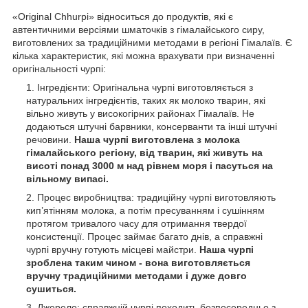
«Original Chhurpi» відноситься до продуктів, які є
автентичними версіями шматочків з гімалайського сиру,
виготовлених за традиційними методами в регіоні Гімалаїв. Є
кілька характеристик, які можна врахувати при визначенні
оригінальності чурпі:
Інгредієнти: Оригінальна чурпі виготовляється з
натуральних інгредієнтів, таких як молоко тварин, які
вільно живуть у високогірних районах Гімалаїв. Не
додаються штучні барвники, консерванти та інші штучні
речовини.
Наша чурпі виготовлена ​​з молока
гімалайського регіону, від тварин, які живуть на
висоті понад 3000 м над рівнем моря і пасуться на
вільному випасі.
Процес виробництва: традиційну чурпі виготовляють
кип’ятінням молока, а потім пресуванням і сушінням
протягом тривалого часу для отримання твердої
консистенції. Процес займає багато днів, а справжні
чурпі вручну готують місцеві майстри.
Наша чурпі
зроблена таким чином - вона виготовляється
вручну традиційними методами і дуже довго
сушиться.
Джерело: справжній чурпі походить безпосередньо з