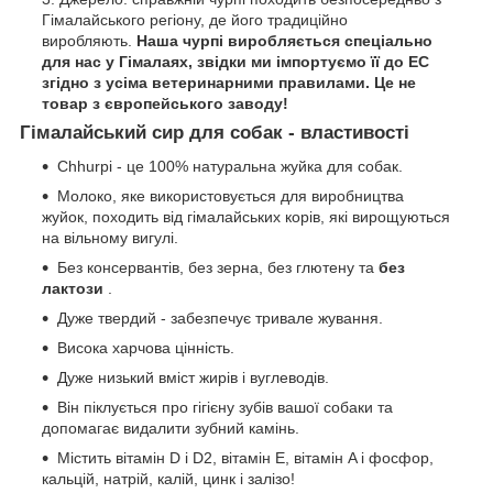
Гімалайського регіону, де його традиційно
виробляють.
Наша чурпі виробляється спеціально
для нас у Гімалаях, звідки ми імпортуємо її до ЕС
згідно з усіма ветеринарними правилами.
Це не
товар з європейського заводу!
Гімалайський сир для собак - властивості
Chhurpi - це 100% натуральна жуйка для собак.
Молоко, яке використовується для виробництва
жуйок, походить від гімалайських корів, які вирощуються
на вільному вигулі.
Без консервантів, без зерна, без глютену та
без
лактози
.
Дуже твердий - забезпечує тривале жування.
Висока харчова цінність.
Дуже низький вміст жирів і вуглеводів.
Він піклується про гігієну зубів вашої собаки та
допомагає видалити зубний камінь.
Містить вітамін D і D2, вітамін E, вітамін A і фосфор,
кальцій, натрій, калій, цинк і залізо!