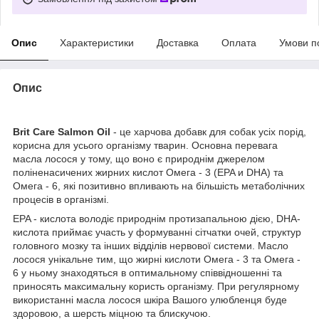
Опис
Характеристики
Доставка
Оплата
Умови п
Опис
Brit Care Salmon Oil
- це харчова добавк для собак усіх порід,
корисна для усього організму тварин. Основна перевага
масла лосося у тому, що воно є природнім джерелом
поліненасичених жирних кислот Омега - 3 (EPA и DHA) та
Омега - 6, які позитивно впливають на більшість метаболічних
процесів в організмі.
EPA - кислота володіє природнім протизапальною дією, DHA-
кислота приймає участь у формуванні сітчатки очей, структур
головного мозку та інших відділів нервової системи. Масло
лосося унікальне тим, що жирні кислоти Омега - 3 та Омега -
6 у ньому знаходяться в оптимальному співвідношенні та
приносять максимальну користь організму. При регулярному
використанні масла лосося шкіра Вашого улюбленця буде
здоровою, а шерсть міцною та блискучою.