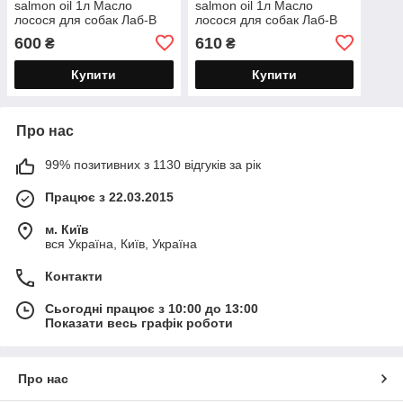
salmon oil 1л Масло
salmon oil 1л Масло
лосося для собак Лаб-В
лосося для собак Лаб-В
лососеве масло олія
лососеве масло олія
600
610
₴
₴
холодного віджиму для
холодного віджиму для
собак та котів 01/27
собак та котів
Купити
Купити
Про нас
99% позитивних з 1130 відгуків за рік
Працює з 22.03.2015
м. Київ
вся Україна, Київ, Україна
Контакти
Сьогодні працює з 10:00 до 13:00
Показати весь графік роботи
Про нас