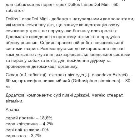
для собак малих порід і кішок Dolfos LespeDol Mini - 60
таблеток
Dolfos LespeDol Mini - добавка з натуральними компонентами,
які мають сечогінну дію, що знижує концентрацію азоту
сечовини у крові, не порушуючи балансу електролітів.
Допомагає виведенню з організму токсинів та продуктів
обміну речовин. Сприяє правильній роботі сечовидільної
системи тварин. Рекомендується до використання під час
комплексного лікування захворювань сечовидільної системи
та нирок у собак та котів, для посилення діурезу та
проведення детоксикації організму.
Склад (в 1 таблетці): екстракт ліспедеці (Lespedeza Extract) –
60 мг, ортосифон нирковий чай (Orthosiphon stamineus) – 30
мг.
Додаткові компоненти: сухі пивні дріжджі, магнію стеарат,
вітаміни.
Аналіз:
сирий протеїн – 18,6%
сира клітковина – 4,2%
сирі олії та жири- 0%
сира зола – 3,7%