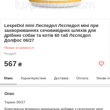
LespeDol mini Леспедол Лєспедол міні при
захворюваннях сечовивідних шляхів для
дрібних собак та котів 60 таб Лєспєдол
Долфос 06/27
Немає в наявності
Роздріб
567
₴
Опис
Характеристики
Доставка
Оплата
Умови п
Опис
Термін 06/27
Комплексна вітамінно-мінеральна добавка з сечогінною дією