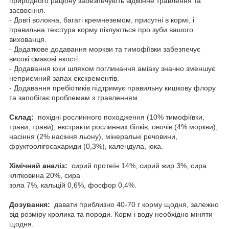
природного раціону забезпечують відмінне травлення та
засвоєння.
- Довгі волокна, багаті кремнеземом, присутні в кормі, і
правильна текстура корму піклуються про зуби вашого
вихованця.
- Додаткове додавання моркви та тимофіївки забезпечує
високі смакові якості.
- Додавання юки шляхом поглинання аміаку значно зменшує
неприємний запах екскрементів.
- Додавання пребіотиків підтримує правильну кишкову флору
та запобігає проблемам з травленням.
Склад:
похідні рослинного походження (10% тимофіївки,
трави, трави), екстракти рослинних білків, овочів (4% моркви),
насіння (2% насіння льону), мінеральні речовини,
фруктоолігосахариди (0,3%), календула, юка.
Хімічний аналіз:
сирий протеїн 14%, сирий жир 3%, сира
клітковина 20%, сира
зола 7%, кальцій 0,6%, фосфор 0,4%.
Дозування:
давати приблизно 40-70 г корму щодня, залежно
від розміру кролика та породи. Корм і воду необхідно міняти
щодня.