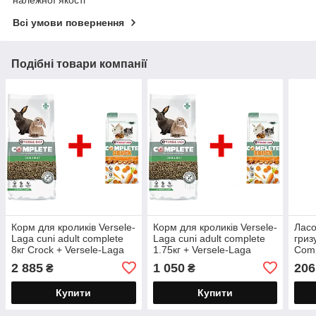
належної якості
Всі умови повернення
Подібні товари компанії
Корм для кроликів Versele-
Корм для кроликів Versele-
Ласо
Laga cuni adult complete
Laga cuni adult complete
гриз
8кг Crock + Versele-Laga
1.75кг + Versele-Laga
Comp
Complete Crock Carrot
Crock Carrot корм для
морк
2 885
1 050
206
₴
₴
Верселе лага куні адалт
кроликів Верселе лага куні
гриз
04/27
компліт
КРО
Купити
Купити