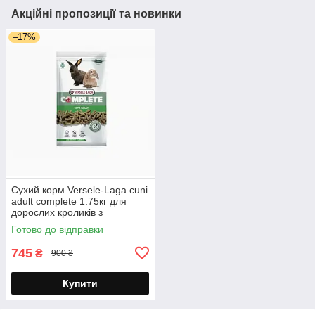
Акційні пропозиції та новинки
–17%
Сухий корм Versele-Laga cuni
adult complete 1.75кг для
дорослих кроликів з
тимофіївкою оригінал LPF-
Готово до відправки
VL-CUNI-175
745
₴
900 ₴
Купити