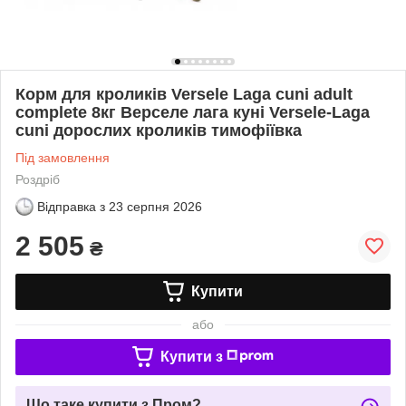
Корм для кроликів Versele Laga cuni adult
complete 8кг Верселе лага куні Versele-Laga
cuni дорослих кроликів тимофіївка
Під замовлення
Роздріб
Відправка з
23 серпня 2026
2 505
₴
Купити
або
Купити з
Що таке купити з Пром?