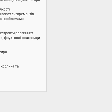
якості.
 запах екскрементів.
ає проблемам з
екстракти рослинних
ини, фруктоолігосахариди
 сира
 кролика та