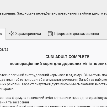
Законом не передбачено повернення та обмін даного то
с
Характеристики
Інформація для замовлення
05/27
CUNI ADULT COMPLETE
повнораціонний корм для дорослих мініатюрних 
отехнологічний екструдований корм «все в одному». Він містить по
цевтики, тобто природні збагачувальні речовини. Запобігає вибірков
них речовин. Характеризується дуже високими смаковими якостя
инарами.
зернова формула та високий вміст клітковини природного раціону 
ення та засвоєння.
гі волокна, багаті кремнеземом, присутні в кормі, і правильна текст