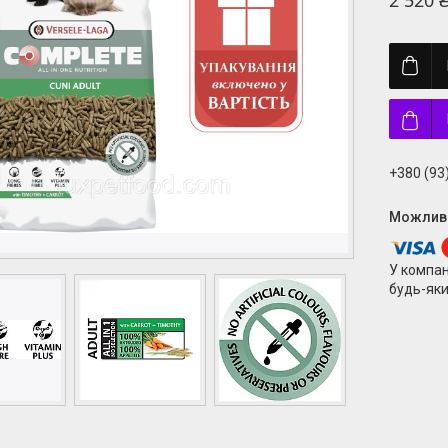
2 520 
+380 (93
У компан
будь-яки