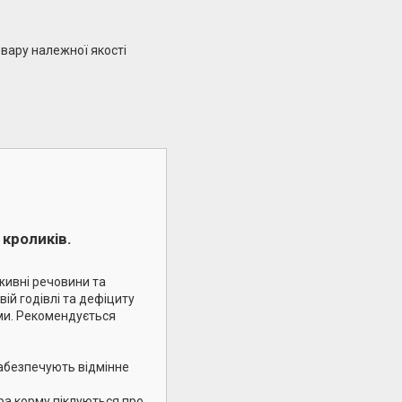
вару належної якості
кроликів.
живні речовини та
ій годівлі та дефіциту
ми. Рекомендується
забезпечують відмінне
ура корму піклуються про