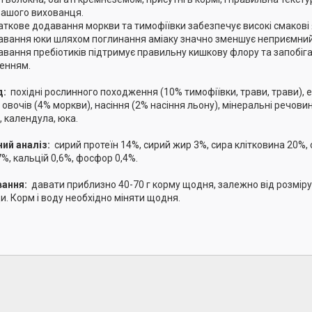
вашого вихованця.
аткове додавання моркви та тимофіївки забезпечує високі смакові 
авання юки шляхом поглинання аміаку значно зменшує неприємний
авання пребіотиків підтримує правильну кишкову флору та запобіг
енням.
д:
похідні рослинного походження (10% тимофіївки, трави, трави), 
в, овочів (4% моркви), насіння (2% насіння льону), мінеральні речов
, календула, юка.
ний аналіз:
сирий протеїн 14%, сирий жир 3%, сира клітковина 20%,
7%, кальцій 0,6%, фосфор 0,4%.
вання:
давати приблизно 40-70 г корму щодня, залежно від розміру
и. Корм і воду необхідно міняти щодня.