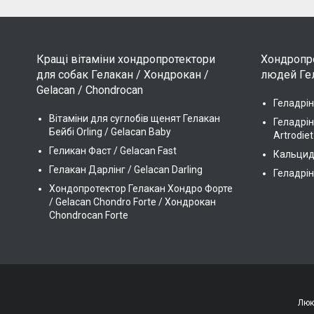
Кращі вітаміни хондропротектори
Хондропро
для собак Гелакан / Хондрокан /
людей Гел
Gelacan / Chondrocan
Геладрін
Вітаміни для суглобів щенят Гелакан
Геладрін
Бейбі Orling / Gelacan Baby
Artrodiet
Геликан Фаст / Gelacan Fast
Кальцидр
Гелакан Дарлінг / Gelacan Darling
Геладрін
Хондопротектор Гелакан Хондро Форте
/ Gelacan Chondro Forte / Хондрокан
Chondrocan Forte