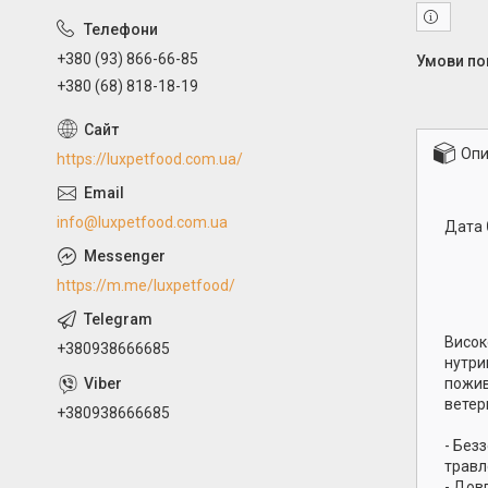
+380 (93) 866-66-85
+380 (68) 818-18-19
Опи
https://luxpetfood.com.ua/
info@luxpetfood.com.ua
Дата
https://m.me/luxpetfood/
Висок
+380938666685
нутри
пожив
ветер
+380938666685
- Без
травл
- Дов