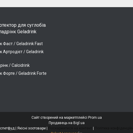
тектор для суглобів
адрінк Geladrink
к Фаст / Geladrink Fast
к Артродієт / Geladrink
інк / Calcidrink
к Форте / Geladrink Forte
Сайт створений на маркетплейсі
Prom.ua
Продавець на Bigl.ua
Люкспетфуд | Якісні зоотовари |
Поскаржитися на контент
|
Політика конфіденційн