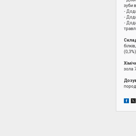
зуби 
- Дод
- Дод
- Дод
травл
Скла
білкі
(0,3%)
Хіміч
зола 
Дозу
пород