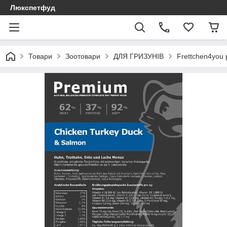
Люкспетфуд
Товари
Зоотовари
ДЛЯ ГРИЗУНІВ
Frettchen4you 