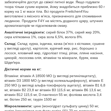
забезпечуйте доступ до свіжої питної води. Якщо годувати
тхора тільки
сухим кормом
, йому знадобиться приблизно 60 г
корму на 1 кг маси тіла. Всі продукти Frettchen4You
виготовлені з якісного м'яса, призначеного для споживання
людиною. Продукти F4Y не містять доданого цукру, штучних
ароматизаторів чи підсилювачів смаку.
Аналітичні інгредієнти:
сирий білок 37%, сирий жир 20%,
сира клітковина 1%, сира зола 6,5%, волога 8%.
Склад:
Склад: курка, індичка, качка (м'ясо з кістками, сушене
у вигляді шроту), картопля, курячий жир, рис, борошно з
лосося, яловичий жир, гідролізат птиці, ріпак, лляне насіння,
цикорій, лососева олія, вітаміни та мінерали, буряк, юкка
Шідеґера.
Дієтичні норми на кг:
Вітаміни: вітамін А 18500 МО (у вигляді ретинілацетату),
вітамін D3 1800 МО (у вигляді холекальциферолу), вітамін Е
250 МО (у вигляді альфа-токоферолу ацетату), вітамін B1 6,8
мг, вітамін B2 23,8 мг вітамін B3 115,6 мг, вітамін B6 13,6 мг,
вітамін B12 115,6 мг, D-пантенол 55 мг, фолієва кислота 3,4
мг, біотин 250 мг, таурін 1500 мг
Мікроелементи:
цинк (моногідрат сульфату цинку) 50 мг,
залізо (моногідрат сульфату заліза (II)) 70 мг, марганець