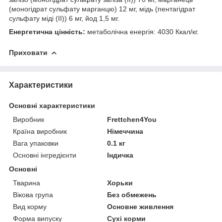
(моногідрат сульфату марганцю) 12 мг, мідь (пентагідрат
сульфату міді (II)) 6 мг, йод 1,5 мг.
Енергетична цінність:
метаболічна енергія: 4030 Ккал/кг.
Приховати
Характеристики
Основні характеристики
Виробник
Frettchen4You
Країна виробник
Німеччина
Вага упаковки
0.1 кг
Основні інгредієнти
Індичка
Основні
Тварина
Хорьки
Вікова група
Без обмежень
Вид корму
Основне живлення
Форма випуску
Сухі корми