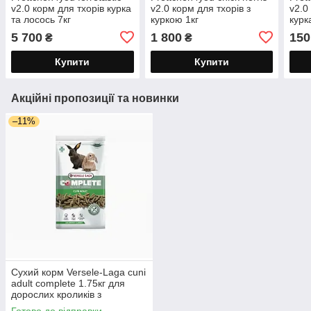
v2.0 корм для тхорів курка
v2.0 корм для тхорів з
v2.0
та лосось 7кг
куркою 1кг
курк
упак
5 700
1 800
150
₴
₴
Купити
Купити
Акційні пропозиції та новинки
–11%
Сухий корм Versele-Laga cuni
adult complete 1.75кг для
дорослих кроликів з
тимофіївкою оригінал LPF-
Готово до відправки