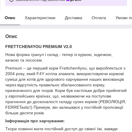
Опис
Характеристики
Доставка
Оплата
Умови п
Опис
FRETTCHEN4YOU PREMIUM V2.0
Нова форма гранул і склад - тепер із куркою, індичкою,
качкою та лососем.
Premium – це перший корм Frettchen4you, що виробляється з
2004 року, який F4Y хотіла зламати, використовуючи кормові
суміші для
котів
для здорового харчування наших вихованців
через відсутність правильно збалансованого корму,
призначеного для тхорів. Корм був настільки добре прийнятий
у європейських країнах, що, незважаючи на поступове
прагнення до досконалості складу сухих кормів (РЕВОЛЮЦІЯ,
FERRETastic!) Преміум, він залишався у постійній пропозиції
більше десяти років.
Інформація про харчування:
Тхори повинні мати постійний доступ до свіжої їжі, завжди