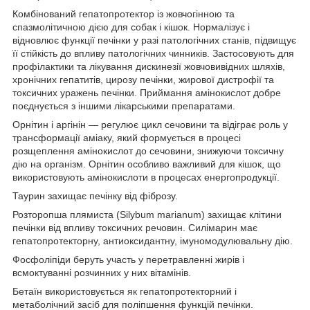
Комбінований гепатопротектор із жовчогінною та
спазмолітичною дією для собак і кішок. Нормалізує і
відновлює функції печінки у разі патологічних станів, підвищує
її стійкість до впливу патологічних чинників. Застосовують для
профілактики та лікування дискинезії жовчовивідних шляхів,
хронічних гепатитів, цирозу печінки, жирової дистрофії та
токсичних уражень печінки. Приймання амінокислот добре
поєднується з іншими лікарськими препаратами.
Орнітин і аргінін — регулює цикл сечовини та відіграє роль у
трансформації аміаку, який формується в процесі
розщеплення амінокислот до сечовини, знижуючи токсичну
дію на організм. Орнітин особливо важливий для кішок, що
використовують амінокислоти в процесах енергопродукції.
Таурин захищає печінку від фіброзу.
Розторопша плямиста (Silybum marianum) захищає клітини
печінки від впливу токсичних речовин. Силімарин має
гепатопротекторну, антиоксидантну, імуномодулювальну дію.
Фосфоліпіди беруть участь у перетравленні жирів і
всмоктуванні розчинних у них вітамінів.
Бетаїн використовується як гепатопротекторний і
метаболічний засіб для поліпшення функцій печінки.