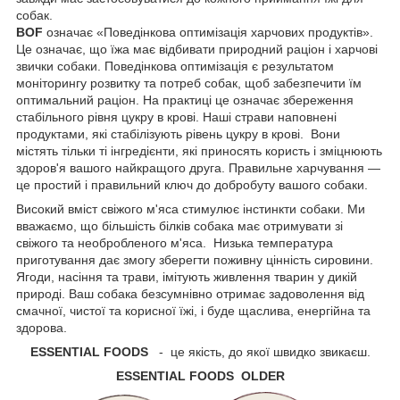
собак.
BOF
означає «Поведінкова оптимізація харчових продуктів».
Це означає, що їжа має відбивати природний раціон і харчові
звички собаки. Поведінкова оптимізація є результатом
моніторингу розвитку та потреб собак, щоб забезпечити їм
оптимальний раціон. На практиці це означає збереження
стабільного рівня цукру в крові. Наші страви наповнені
продуктами, які стабілізують рівень цукру в крові. Вони
містять тільки ті інгредієнти, які приносять користь і зміцнюють
здоров'я вашого найкращого друга. Правильне харчування —
це простий і правильний ключ до добробуту вашого собаки.
Високий вміст свіжого м'яса стимулює інстинкти собаки. Ми
вважаємо, що більшість білків собака має отримувати зі
свіжого та необробленого м'яса. Низька температура
приготування дає змогу зберегти поживну цінність сировини.
Ягоди, насіння та трави, імітують живлення тварин у дикій
природі. Ваш собака безсумнівно отримає задоволення від
смачної, чистої та корисної їжі, і буде щаслива, енергійна та
здорова.
ESSENTIAL FOODS
- це якість, до якої швидко звикаєш.
ESSENTIAL FOODS OLDER