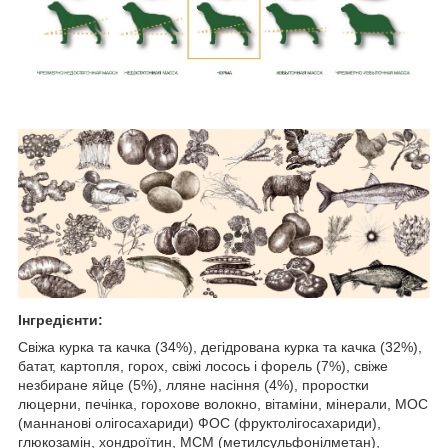
Інгредієнти:
Свіжа курка та качка (34%), дегідрована курка та качка (32%),
батат, картопля, горох, свіжі лосось і форель (7%), свіже
незбиране яйце (5%), лляне насіння (4%), проростки
люцерни, печінка, горохове волокно, вітаміни, мінерали, МОС
(маннанові олігосахариди) ФОС (фруктолігосахариди),
глюкозамін, хондроїтин, МСМ (метилсульфонілметан),