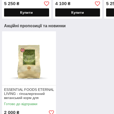
Серед-Круп Пород
Овес, Рис 10 кг
Поро
5 250
4 100
5 2
₴
₴
Лосось,Форель 10кг
ягня
Купити
Купити
Акційні пропозиції та новинки
ESSENTIAL FOODS ETERNAL
LIVING - гіпоалергенний
веганський корм для
дорослих собак з чутливим
Готово до відправки
травленням 2,5кг
2 000
₴