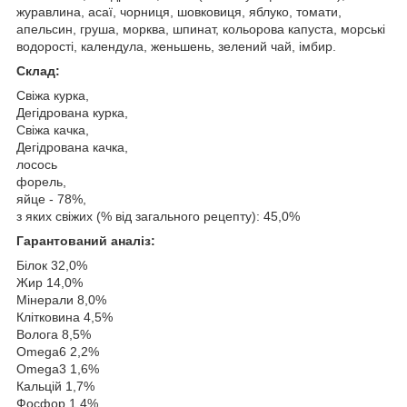
журавлина, асаї, чорниця, шовковиця, яблуко, томати,
апельсин, груша, морква, шпинат, кольорова капуста, морські
водорості, календула, женьшень, зелений чай, імбир.
Склад:
Свіжа курка,
Дегідрована курка,
Свіжа качка,
Дегідрована качка,
лосось
форель,
яйце
- 78%,
з яких свіжих (% від загального рецепту): 45,0%
Гарантований аналіз:
Білок 32,0%
Жир 14,0%
Мінерали 8,0%
Клітковина 4,5%
Волога 8,5%
Omega6 2,2%
Omega3 1,6%
Кальцій 1,7%
Фосфор 1,4%