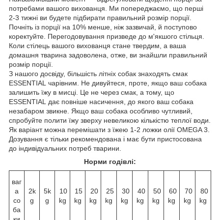
потребами вашого вихованця. Ми попереджаємо, що перші
2-3 тижні ви будете підбирати правильний розмір порції.
Почніть із порції на 10% менше, ніж зазвичай, й поступово
коректуйте. Перегодовування призведе до м'якшого стільця.
Коли стілець вашого вихованця стане твердим, а ваша
домашня тварина задоволена, отже, ви знайшли правильний
розмір порції.
З нашого досвіду, більшість літніх собак знаходять смак
ESSENTIAL чарівним. Не дивуйтеся, проте, якщо ваш собака
залишить їжу в мисці. Це не через смак, а тому, що
ESSENTIAL дає повніше насичення, до якого ваш собака
незабаром звикне. Якщо ваш собака особливо чутливий,
спробуйте полити їжу зверху невеликою кількістю теплої води.
Як варіант можна перемішати з їжею 1-2 ложки олії OMEGA 3.
Дозування є тільки рекомендована і має бути пристосована
до індивідуальних потреб тварини.
Норми годівлі:
ваг
а
2k
5k
10
15
20
25
30
40
50
60
70
80
со
g
g
kg
kg
kg
kg
kg
kg
kg
kg
kg
kg
ба
ки