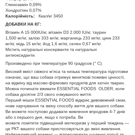
Глюкозамін 0,09%
Хондроїтин 0,07%
Калорійність:
Ккал/кг 3450
ДОБАВКИ НА КГ:
Вітамін А 15 000IU/кг, вітамін D3 2.000 IU/кг, таурин
1,500 мг/кг, залізо 333 мг/кг, марганець 233 мг/кг, цинк 233
мг/кг, мідь 15 мг/кг, йод 1,6 мг/кг, селен 0,67 мг/кг.
Містить натуральні консерванти та натуральні
антиоксиданти.
Произведено при температуре 90 градусов (° C).
Високий вміст свіжого м'яса та низька температура підготовки
означає, що ваш собака отримує виняткові поживні цінності,
на відміну від масово-фірмових продуктів для хатніх тварин.
Можна починати вживати ESSENTIAL FOODS OLDER, коли
собака досягне 2/3 свого очікуваного життя.
Перший мішок ESSENTIAL FOODS відкриє дивовижний смак,
нове харчування та зміну способу життя для вашого собаки.
Ви можете поступово додавати живлення впродовж 4-7 днів
або з першого дня, якщо є потреба. Ви
можете помітити підвищений метеоризм у перший тиждень —
це РКТ вашого собаки пристосовується до зміні живлення.
Найважливіший момент — відрегулювати щоденні порції за