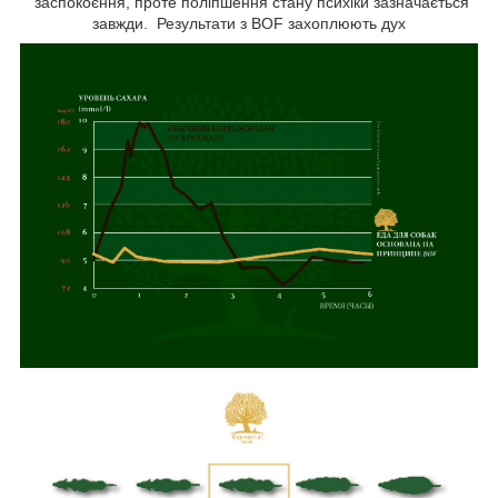
заспокоєння, проте поліпшення стану психіки зазначається
завжди. Результати з BOF захоплюють дух