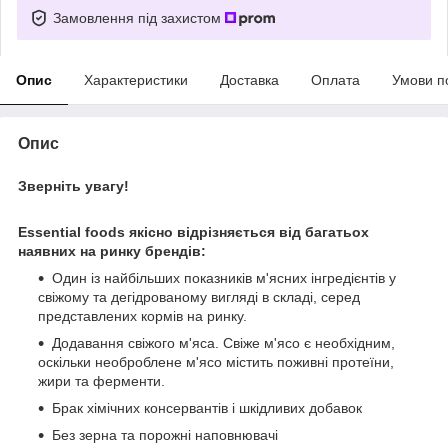
Замовлення під захистом
Опис
Характеристики
Доставка
Оплата
Умови п
Опис
Зверніть увагу!
Essential foods якісно відрізняється від багатьох
наявних на ринку брендів
:
Один із найбільших показників м'ясних інгредієнтів у
свіжому та дегідрованому вигляді в складі, серед
представлених кормів на ринку.
Додавання свіжого м'яса. Свіже м'ясо є необхідним,
оскільки необроблене м'ясо містить поживні протеїни,
жири та ферменти.
Брак хімічних консервантів і шкідливих добавок
Без зерна та порожні наповнювачі