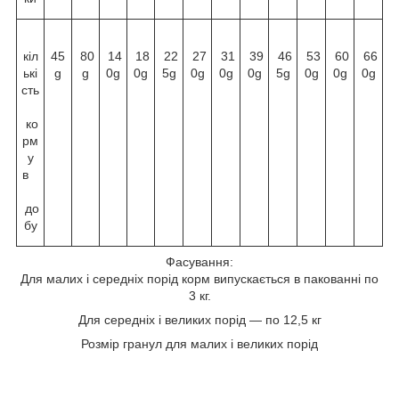
кіл
45
80
14
18
22
27
31
39
46
53
60
66
ькі
g
g
0g
0g
5g
0g
0g
0g
5g
0g
0g
0g
сть
ко
рм
у
в
до
бу
Фасування:
Для малих і середніх порід корм випускається в пакованні по
3 кг.
Для середніх і великих порід — по 12,5 кг
Розмір гранул для малих і великих порід