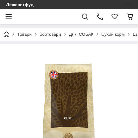
Люкспетфуд
Товари
Зоотовари
ДЛЯ СОБАК
Сухий корм
Es