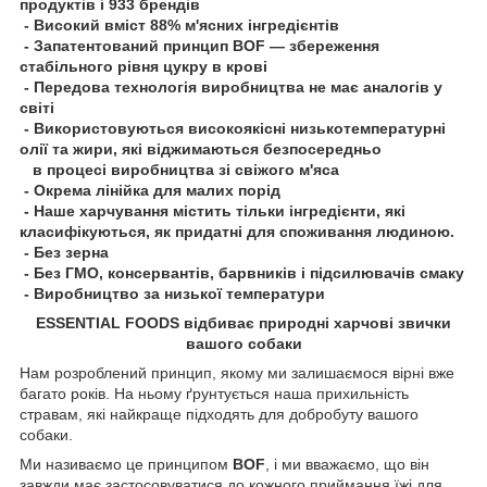
продуктів і 933 брендів
- Високий вміст 88% м'ясних інгредієнтів
- Запатентований принцип BOF — збереження
стабільного рівня цукру в крові
- Передова технологія виробництва не має аналогів у
світі
- Використовуються високоякісні низькотемпературні
олії та жири, які віджимаються безпосередньо
в процесі виробництва зі свіжого м'яса
- Окрема лінійка для малих порід
- Наше харчування містить тільки інгредієнти, які
класифікуються, як придатні для споживання людиною.
- Без зерна
- Без ГМО, консервантів, барвників і підсилювачів смаку
- Виробництво за низької температури
ESSENTIAL FOODS відбиває природні харчові звички
вашого собаки
Нам розроблений принцип, якому ми залишаємося вірні вже
багато років. На ньому ґрунтується наша прихильність
стравам, які найкраще підходять для добробуту вашого
собаки.
Ми називаємо це принципом
BOF
, і ми вважаємо, що він
завжди має застосовуватися до кожного приймання їжі для