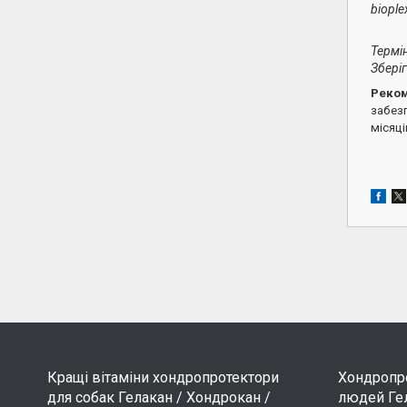
biople
Термін
Зберіг
Реком
забезп
місяці
Кращі вітаміни хондропротектори
Хондропро
для собак Гелакан / Хондрокан /
людей Гел