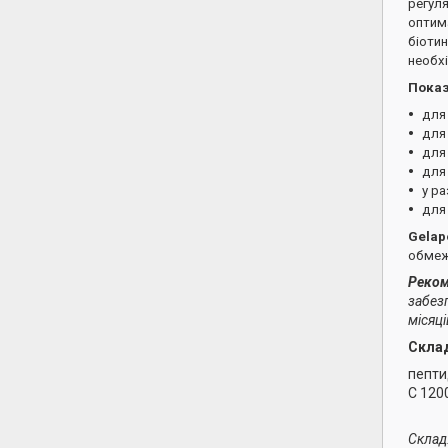
регуля
оптима
біотин
необхі
Показ
для 
для 
для
для
у ра
для
Gelap
обмежу
Реком
забез
місяці
Склад
пепти
C 1200
Склад