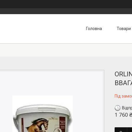
Головна
Товари
ORLIN
ВВАГА
Під зам
Відп
1 760 