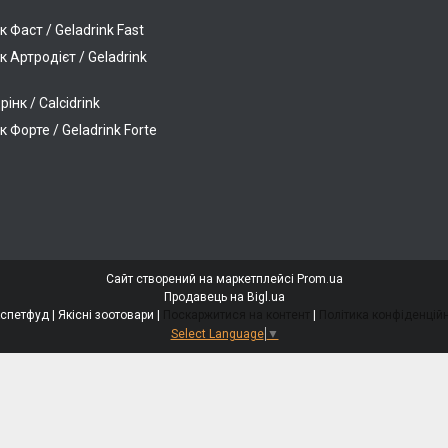
к Фаст / Geladrink Fast
к Артродієт / Geladrink
інк / Calcidrink
к Форте / Geladrink Forte
Сайт створений на маркетплейсі
Prom.ua
Продавець на Bigl.ua
Люкспетфуд | Якісні зоотовари |
Поскаржитися на контент
|
Політика конфіденційн
Select Language
▼