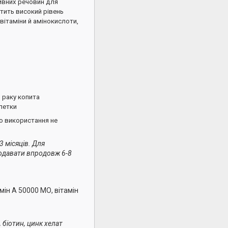
ивних речовин для
стить високий рівень
, вітаміни й амінокислоти,
я раку копита
рпетки
о використання не
 місяців. Для
подавати впродовж 6-8
амін А 50000 МО, вітамін
 біотин, цинк хелат