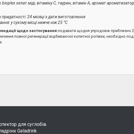
x bioplex хелат міді, вітаміну C, таурин, вітамін A, аромат ароматизато
 придатності: 24 місяці з дати виготовлення
ання: у сухому місці нижче ніж 25 °C
ендації щодо застосування:
подавати щодня упродовж приблизно 2-
ечення повної регенерації відбиваючої копитної рогівки, необхідно п
в.
тектор для суглобів
адрінк Geladrink