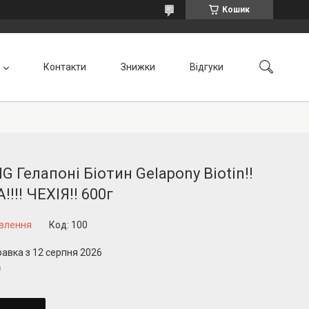
Кошик
Контакти
Знижки
Відгуки
G Гелапоні Біотин Gelapony Biotin!!
!!!! ЧЕХІЯ!! 600г
овлення
Код:
100
равка з 12 серпня 2026
₴