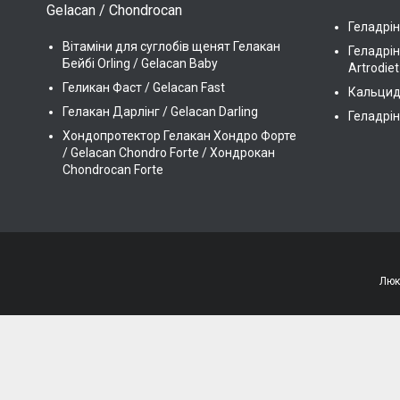
Gelacan / Chondrocan
Геладрін
Вітаміни для суглобів щенят Гелакан
Геладрін
Бейбі Orling / Gelacan Baby
Artrodiet
Геликан Фаст / Gelacan Fast
Кальцидр
Гелакан Дарлінг / Gelacan Darling
Геладрін
Хондопротектор Гелакан Хондро Форте
/ Gelacan Chondro Forte / Хондрокан
Chondrocan Forte