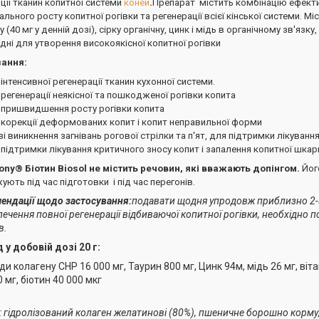
ції тканин копитної системи
коней
.
Препарат містить комбінацію ефект
льного росту копитної рогівки та регенерації всієї кінської системи. Мі
у (40 мг у денній дозі), сірку органічну, цинк і мідь в органічному зв'язку
дні для утворення високоякісної копитної рогівки
ання:
інтенсивної регенерації тканин кухонної системи.
регенерації неякісної та пошкодженої рогівки копита
 пришвидшення росту рогівки копита
 корекції деформованих копит і копит неправильної форми
зі виникнення загнівань рогової стрілки та п'ят, для підтримки лікуванн
 підтримки лікування критичного зносу копит і запалення копитної шка
ony® Біотин Biosol не містить речовин, які вважають допінгом.
Йог
ють під час підготовки і під час перегонів.
ендації щодо застосування:
подавати щодня упродовж приблизно 2-3
печення повної регенерації відбиваючої копитної рогівки, необхідно 
в.
 у добовій дозі 20 г:
ди колагену CHP 16 000 мг, Таурин 800 мг, Цинк 94м, мідь 26 мг, віт
 мг, біотин 40 000 мкг
: гідролізований колаген желатинові (80%), пшеничне борошно корму,