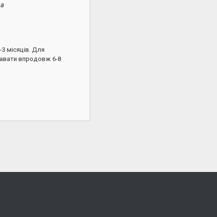
ра
3 місяців. Для
одавати впродовж 6-8