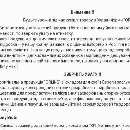
Внимание!!!
Будьте уважні під час купівлі товару в Україні фірми "OR
Ви хочете купувати якісний продукт і бути впевненим у його оригіна
ивності, то зверніть увагу на етикетку.
лася продукція з ідентичною назвою та переведення українською 
 підробка — у нашу країну "зайшов" офіційний імпортер із Росії під 
ичні конфлікти). Ціна на цю продукцію нижча, тому що склад розро
ни з винятком деяких важливих складників і відповідним дещування
иків не вказані на сайті нового імпортера, на відміну від оригіналь
G" у Чехії.
ЗВЕРНІТЬ УВАГУ!!!
оригінальна продукція "ORLING" зі складом для країн Європи заслуж
кала фурор у колі провідних світових розробників і виробників ко
цевтиків для профілактики та лікування захворювань опорно-рухов
н, а не продукція під світовим ім'ям, але фінансовою доступністю з
ники. Шановні покупці, не заощаджуйте на своєму здоров'ї та здоро
енців.
ony Biotin
Спеціалізований додатковий корм із колагеном ГКП, біотином, цинком 