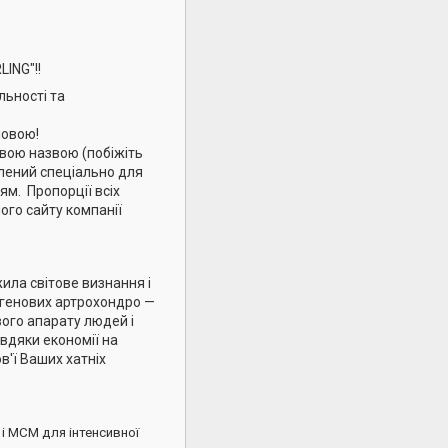
LING"!!
льності та
мовою!
новою назвою (побіжіть
блений спеціально для
м. Пропорції всіх
ного сайту компанії
ила світове визнання і
лагенових артрохондро —
ого апарату людей і
авдяки економії на
в'ї Ваших хатніх
і МСМ для інтенсивної