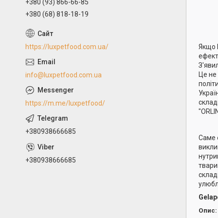
+380 (93) 866-66-85
+380 (68) 818-18-19
https://luxpetfood.com.ua/
Якщо 
ефект
З'яви
Це не
info@luxpetfood.com.ua
політ
Украї
складн
https://m.me/luxpetfood/
"ORLIN
+380938666685
Саме 
викли
нутри
+380938666685
твари
склад
улюбл
Gelap
Опис: