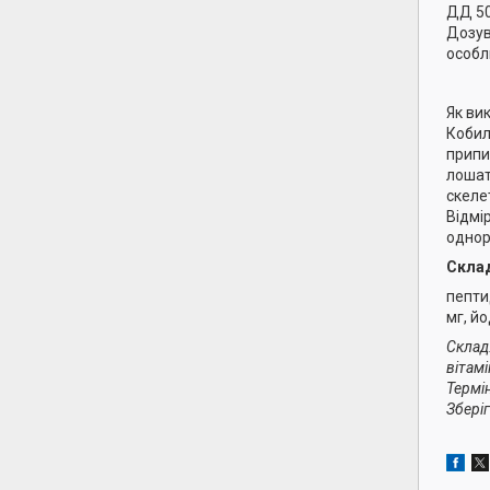
ДД 500
Дозув
особл
Як ви
Кобил
припи
лошат
скеле
Відмі
однор
Склад
пепти
мг, йо
Склад
вітамі
Термін
Збері