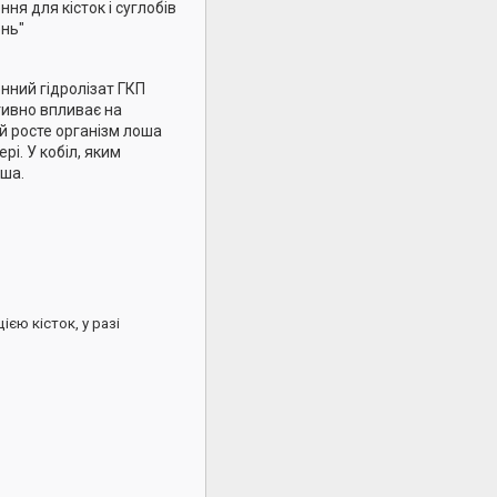
ня для кісток і суглобів
ень"
нний гідролізат ГКП
тивно впливає на
й росте організм лоша
і. У кобіл, яким
оша.
єю кісток, у разі