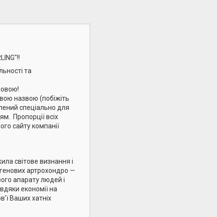
LING"!!
льності та
мовою!
новою назвою (побіжіть
блений спеціально для
м. Пропорції всіх
ного сайту компанії
ила світове визнання і
лагенових артрохондро —
ого апарату людей і
авдяки економії на
в'ї Ваших хатніх