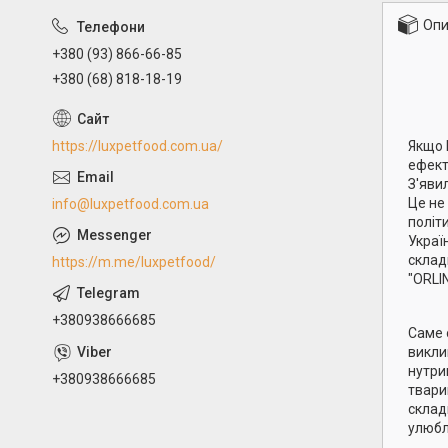
Опи
+380 (93) 866-66-85
+380 (68) 818-18-19
https://luxpetfood.com.ua/
Якщо 
ефект
З'яви
Це не
info@luxpetfood.com.ua
політ
Украї
складн
https://m.me/luxpetfood/
"ORLIN
+380938666685
Саме 
викли
нутри
+380938666685
твари
склад
улюбл