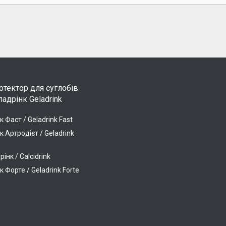
тектор для суглобів
адрінк Geladrink
к Фаст / Geladrink Fast
к Артродієт / Geladrink
інк / Calcidrink
к Форте / Geladrink Forte