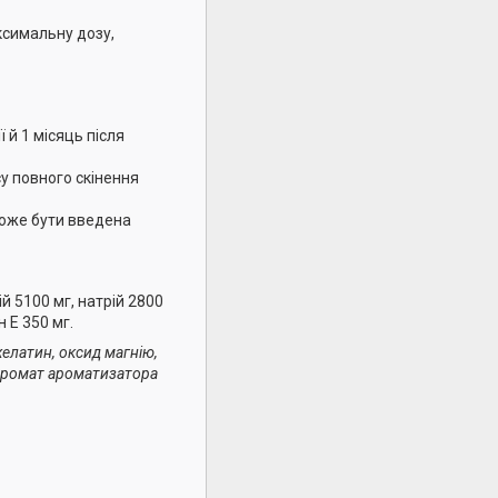
ксимальну дозу,
 й 1 місяць після
у повного скінення
оже бути введена
й 5100 мг, натрій 2800
н Е 350 мг.
желатин, оксид магнію,
й аромат ароматизатора