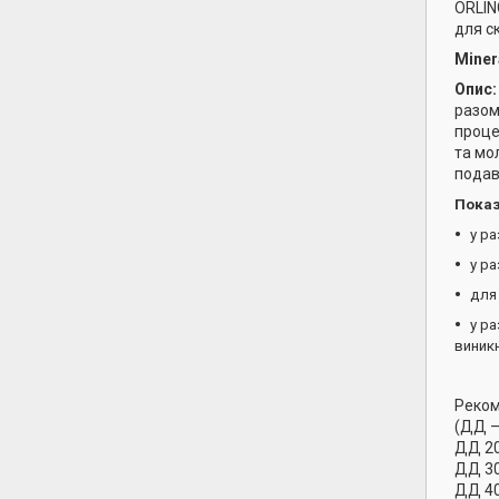
ORLIN
для с
Miner
Опис
разом
проце
та мо
подав
Показ
у ра
у р
для
у ра
виник
Реком
(ДД —
ДД 200
ДД 300
ДД 400