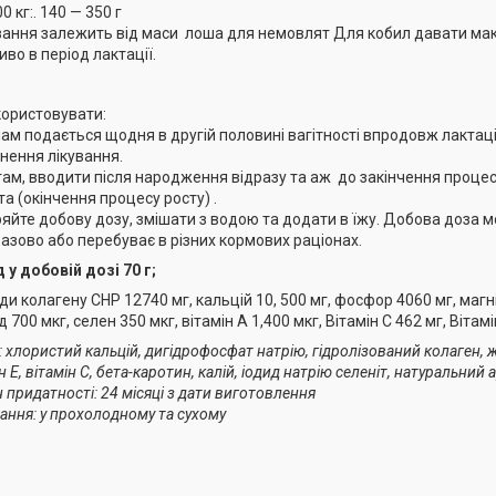
 кг:. 140 — 350 г
ання залежить від маси лоша для немовлят
Для кобил давати ма
иво в період лактації.
користовувати:
ам подається щодня в другій половині вагітності впродовж лактації
нення лікування.
ам, вводити після народження відразу та аж до закінчення процес
та (окінчення процесу росту) .
ряйте добову дозу, змішати з водою та додати в їжу.
Добова доза м
азово або перебуває в різних кормових раціонах.
 у добовій дозі 70 г;
ди колагену СНР 12740 мг, кальцій 10, 500 мг, фосфор 4060 мг, магні
д 700 мкг, селен 350 мкг, вітамін А 1,400 мкг, Вітамін C 462 мг, Вітамі
: хлористий кальцій, дигідрофосфат натрію, гідролізований колаген, 
н Е, вітамін С, бета-каротин, калій, іодид натрію селеніт, натуральни
 придатності: 24 місяці з дати виготовлення
гання: у прохолодному та сухому