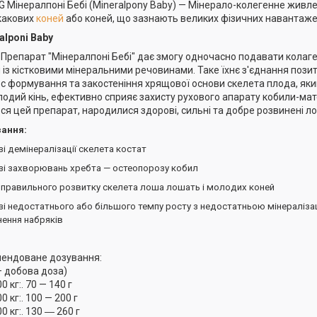
G Мінералпоні Бебі (Mineralpony Baby) — Мінерало-колегенне живлен
какових
коней
або коней, що зазнають великих фізичних навантаж
alponi Baby
:
Препарат "Мінералпоні Бебі" дає змогу одночасно подавати колаге
 із кістковими мінеральними речовинами. Таке їхнє з'єднання пози
с формування та закостеніння хрящової основи скелета плода, яки
лодий кінь, ефективно сприяє захисту рухового апарату кобили-матер
ся цей препарат, народилися здорові, сильні та добре розвинені л
ання:
зі демінералізації скелета костат
азі захворювань хребта — остеопорозу кобил
 правильного розвитку скелета лоша лошать і молодих коней
зі недостатнього або більшого темпу росту з недостатньою мінералізаці
нення набряків
ендоване дозування:
 добова доза)
 кг:. 70 — 140 г
 кг:. 100 — 200 г
 кг:. 130 ― 260 г