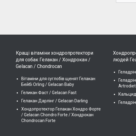
Кращі вітаміни хондропротектори
Хондропро
для собак Гелакан / Хондрокан /
людей Гел
Gelacan / Chondrocan
Геладрін
Вітаміни для суглобів щенят Гелакан
Геладрін
Бейбі Orling / Gelacan Baby
Artrodiet
Геликан Фаст / Gelacan Fast
Кальцидр
Гелакан Дарлінг / Gelacan Darling
Геладрін
Хондопротектор Гелакан Хондро Форте
/ Gelacan Chondro Forte / Хондрокан
Chondrocan Forte