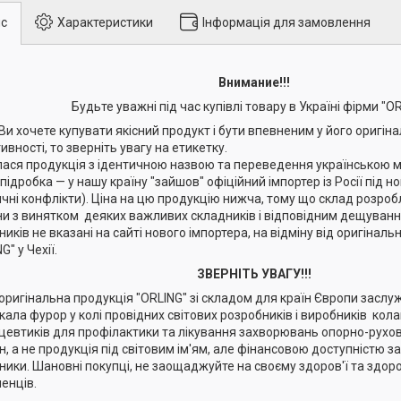
с
Характеристики
Інформація для замовлення
Внимание!!!
Будьте уважні під час купівлі товару в Україні фірми "OR
Ви хочете купувати якісний продукт і бути впевненим у його оригіна
ивності, то зверніть увагу на етикетку.
лася продукція з ідентичною назвою та переведення українською 
 підробка — у нашу країну "зайшов" офіційний імпортер із Росії під 
ичні конфлікти). Ціна на цю продукцію нижча, тому що склад розро
ни з винятком деяких важливих складників і відповідним дещування
иків не вказані на сайті нового імпортера, на відміну від оригіналь
G" у Чехії.
ЗВЕРНІТЬ УВАГУ!!!
оригінальна продукція "ORLING" зі складом для країн Європи заслуж
кала фурор у колі провідних світових розробників і виробників ко
цевтиків для профілактики та лікування захворювань опорно-рухов
н, а не продукція під світовим ім'ям, але фінансовою доступністю з
ники. Шановні покупці, не заощаджуйте на своєму здоров'ї та здоро
енців.