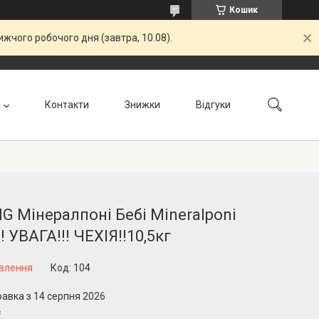
Кошик
жчого робочого дня (завтра, 10.08).
Контакти
Знижки
Відгуки
G Мінералпоні Бебі Mineralponi
!! УВАГА!!! ЧЕХІЯ!!10,5кг
овлення
Код:
104
равка з 14 серпня 2026
₴