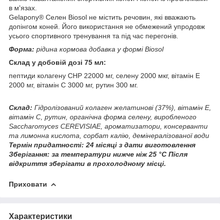
в м'язах.
Gelapony® Селен Biosol не містить речовин, які вважають
допінгом коней. Його використання не обмежений упродовж
усього спортивного тренування та під час перегонів.
Форма:
рідина кормова добавка у формі Biosol
Склад у добовій дозі 75 мл:
пептиди колагену СНР 22000 мг, селену 2000 мкг, вітамін Е
2000 мг, вітамін С 3000 мг, рутин 300 мг.
Склад:
Гідролізований колаген желатинові (37%), вітамін Е,
вітамін С, рутин, органічна форма селену, виробленого
Saccharomyces CEREVISIAE, ароматизатори, консерванти
та лимонна кислота, сорбат калію, демінералізованої води
Термін придатності: 24 місяці з дати виготовлення
Зберігання: за температури нижче ніж 25 °C
Після
відкриття зберігати в прохолодному місці.
Приховати
Характеристики