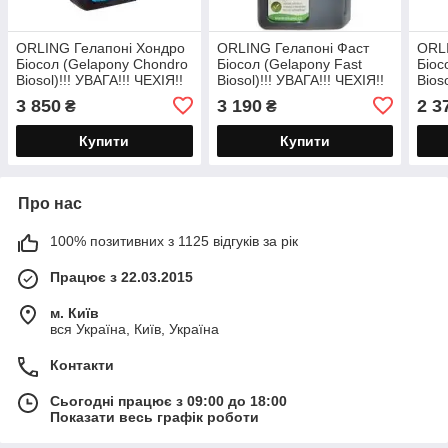
ORLING Гелапоні Хондро
ORLING Гелапоні Фаст
ORLI
Біосол (Gelapony Chondro
Біосол (Gelapony Fast
Біос
Biosol)!!! УВАГА!!! ЧЕХІЯ!!
Biosol)!!! УВАГА!!! ЧЕХІЯ!!
Bios
3000 мл
2000 мл
3 850
3 190
2 3
₴
₴
Купити
Купити
Про нас
100% позитивних з 1125 відгуків за рік
Працює з 22.03.2015
м. Київ
вся Україна, Київ, Україна
Контакти
Сьогодні працює з 09:00 до 18:00
Показати весь графік роботи