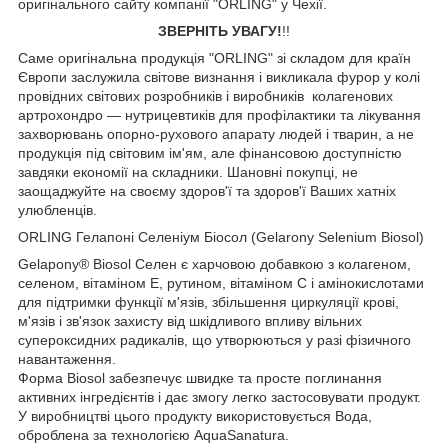
оригінального сайту компанії "ORLING" у Чехії.
ЗВЕРНІТЬ УВАГУ!
!!
Саме оригінальна продукція "ORLING" зі складом для країн
Європи заслужила світове визнання і викликала фурор у колі
провідних світових розробників і виробників колагенових
артрохондро — нутрицевтиків для профілактики та лікування
захворювань опорно-рухового апарату людей і тварин, а не
продукція під світовим ім'ям, але фінансовою доступністю
завдяки економії на складники. Шановні покупці, не
заощаджуйте на своєму здоров'ї та здоров'ї Ваших хатніх
улюбленців.
ORLING Гелапоні Селеніум Біосол (Gelarony Selenium Biosol)
Gelapony® Biosol Селен є харчовою добавкою з колагеном,
селеном, вітаміном Е, рутином, вітаміном C і амінокислотами
для підтримки функції м'язів, збільшення циркуляції крові,
м'язів і зв'язок захисту від шкідливого впливу вільних
супероксидних радикалів, що утворюються у разі фізичного
навантаження.
Форма Biosol забезпечує швидке та просте поглинання
активних інгредієнтів і дає змогу легко застосовувати продукт.
У виробництві цього продукту використовується Вода,
оброблена за технологією AquaSanatura.