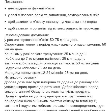
Показання:
для підтримки функції м'язів
у разі м'язового болю та запалення, захворювань м'язів
щоб захистити м'язову тканину під час фізичних вправ
щоб захистити організм від вільних радикалів пероксиду
Рекомендоване дозування:
у разі захворювання м'язів: 50-75 мл на день
Спортивним
коням
у період максимального навантаження: 50
мл на день
Коняшам у разі легкого тренування: 25 мл на день
Кобилам до 7-го місяця вагітності: 25 мл на день
вагітним кобилам від 7-го місяця вагітності: 50 мл на день
Годуючим кобилам: 75 мл на день
Молодим коням віком 12-24 місяців: 25 мл на день
Як використовувати:
Добова доза має бути виміряна та додана до раціону або
уявити шприц прямо до рота коня. Добре збовтати перед
використанням! Осад не впливає на якість продукту.
Продукт треба вводити щодня для всіх груп коней із їх
природною їжею з низьким вмістом селену та вітаміну Е,
вагітним і годуючим кобилам, лошам і новонародженим, для
важко навантажених спортивних коней і коней із проблемами