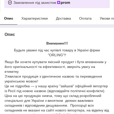
Замовлення під захистом
Опис
Характеристики
Доставка
Оплата
Умови п
Опис
Внимание!!!
Будьте уважні під час купівлі товару в Україні фірми
"ORLING"!!
Якщо Ви хочете купувати якісний продукт і бути впевненим у
його оригінальності та ефективності, зверніть увагу на
етикетку.
З'явилася продукція з ідентичною назвою та переведення
українською мовою!
Це не підробка — у нашу країну "зайшов" офіційний імпортер
із Росії під новою назвою (відповідайте політичні конфлікти).
Ціна на цю продукцію нижча, тому що склад розроблений
спеціально для України з винятком деяких важливих
складників і відповідним дещуванням. Пропорції всіх
складників не вказані на сайті нового імпортера, на відміну від