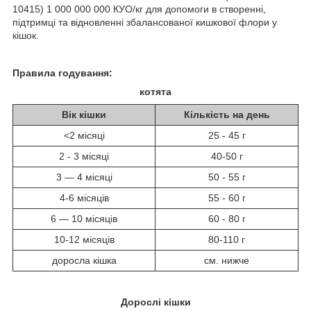
10415) 1 000 000 000 КУО/кг для допомоги в створенні,
підтримці та відновленні збалансованої кишкової флори у
кішок.
Правила годування:
котята
Вік кішки
Кількість на день
<2 місяці
25 - 45 г
2 - 3 місяці
40-50 г
3 — 4 місяці
50 - 55 г
4-6 місяців
55 - 60 г
6 — 10 місяців
60 - 80 г
10-12 місяців
80-110 г
доросла кішка
см. нижче
Дорослі кішки