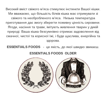
Високий вміст свіжого м'яса стимулює інстинкти Вашої кішки.
Ми вважаємо, що більшість білків кішка має отримувати зі
свіжого та необробленого м'яса. Низька температура
приготування дає змогу зберегти поживну цінність сировини.
Ягоди, насіння та трави, імітують живлення тварин у дикій
природі. Ваша кішка безсумнівно отримає задоволення від
смачної, чистої та корисної їжі, і буде щаслива, енергійна та
здорова.
ESSENTIALS FOODS
- це якість, до якої швидко звикаєш.
ESSENTIALS FOODS OLDER