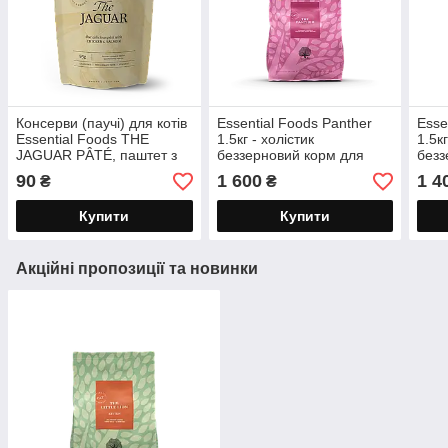
Консерви (паучі) для котів
Essential Foods Panther
Esse
Essential Foods THE
1.5кг - холістик
1.5кг
JAGUAR PÂTÉ, паштет з
беззерновий корм для
безз
куркою та лососем, 85 г
котів з рибою / для
коті
90
1 600
1 4
₴
₴
стерилізованих, літніх
Купити
Купити
Акційні пропозиції та новинки