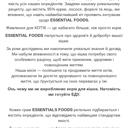
якість усіх наших інгредієнтів. Завдяки нашому унікальному
рецепту, що містить 95% курки, лосося, форелі та яєць, ми
впевнені, що навіть найвибагливіший кіт проявить ентузіазм
щодо
ESSENTIAL FOODS.
Живлення для КОТІК — це набагато більше, ніж просто корм.
ESSENTIAL FOODS
піклується про здоров'я й добробут вашої
кішки.
За роки досліджень ми накопичили унікальні знання й досвід.
Ми набули впевненості в тому, що кішка потребує свого
особливого раціону, щоб жити приємним, здоровим і
повноцінним життям.
Наша місія — поліпшити та продовжити життя
котів
,
допомагаючи їм досягти здоровішого та повноціннішого
життя, що ґрунтується на їхніх перевагах у їжі.
Ось чому ми не виробляємо корм для кішок. Натомість
ми готуйте ЕДУ.
Кожен грам
ESSENTIALS FOODS
ретельно підбирається і
містить інгредієнти, що відповідають найвищим стандартам
якості.