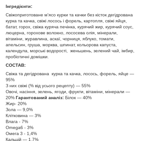
Інгредієнти:
Свіжоприготоване м'ясо курки та качки без кісток дегідрована
курка та качка, свіжі лосось і форель, картопля, свіжі яйця,
батат, горох, свіжа куряча печінка, курячий жир, курячий соус,
люцерна, горохове волокно, лососева олія, мінерали,
вітаміни, журавлина, аскаї, чорниця, яблуко, томати,
апельсин, груша, морква, шпинат, кольорова капуста,
календула, морські водорості, женьшень, зелений чай, імбир,
пробіотичні домішки.
СОСТАВ:
Свіжа та дегідрована курка та качка, лосось, форель, яйце —
95%
З них свіжі (% від усього рецепту) — 55%
Овочі, насіння, зелень, ягоди, фрукти, вітаміни, мінерали —
20%
Гарантований аналіз:
Білок — 40%
Жир- 20%
Зола — 9,0%
Клітковина — 3%
Влага - 7%
Omega6 - 3%
Омега 3 - 1,4%
Кальцій — 1,7%