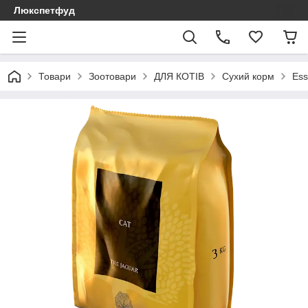
Люкспетфуд
Товари
Зоотовари
ДЛЯ КОТІВ
Сухий корм
Ess