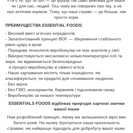
«Ти є те, що ти їш» — це фраза так само важлива для кішок,
як і для нас, людей. Ось чому ми говоримо про їжу, а не
про котячим кормом. Тому, що наші страви — це більше, ніж
просто корм.
ПРЕИМУЩЕСТВА ESSENTIAL FOODS:
- Високий вміст м'ясних інгредієнтів
- Запатентований принцип BOF — збереження стабільного
рівня цукру в крові
- Передова технологія виробництва не має аналогів у світі
- Використовуються високоякісні низькотемпературні олії та
жири, які віджимаються безпосередньо
в процесі виробництва зі свіжого м'яса
- Наше харчування містить тільки інгредієнти, які
класифікуються, як придатні для споживання людиною.
- Без зерна
- Без ГМО, консервантів, барвників і підсилювачів смаку
- Виробництво за низької температури
ESSENTIALS FOODS відбиває природні харчові звички
вашої кішки
Нам розроблений принцип, якому ми залишаємося вірні вже
багато років. На ньому ґрунтується наша прихильність
стравам, які найкраще підходять для добробуту вашої кішки.