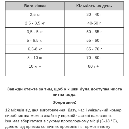
Вага кішки
Кількість на день
2,5 кг
30 - 40 г
2,5 - 3,5 кг
40-50 г
3,5 - 5 кг
50 - 55 г
5 - 6,5 кг
55 - 60 г
6,5-8 кг
65 - 70 г
8 - 10 кг
70 - 80 г
10 кг +
80 г +
Завжди стежте за тим, щоб у кішки була доступна чиста
питна вода.
Зберігання:
12 місяців від дня виготовлення. Дату, час і унікальний номер
виробництва можна знайти у верхній частині паковання.
Їжа має зберігатися в сухому прохолодному місці (5-18 °C),
далеко від прямих сонячних променів і в герметичному