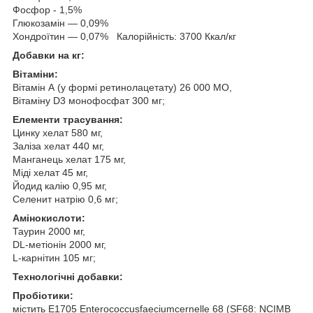
Фосфор - 1,5%
Глюкозамін — 0,09%
Хондроїтин — 0,07% Калорійність: 3700 Ккал/кг
Добавки на кг:
Вітаміни:
Вітамін А (у формі ретинолацетату) 26 000 МО,
Вітаміну D3 монофосфат 300 мг;
Елементи трасування:
Цинку хелат 580 мг,
Заліза хелат 440 мг,
Манганець хелат 175 мг,
Міді хелат 45 мг,
Йодид калію 0,95 мг,
Селенит натрію 0,6 мг;
Амінокислоти:
Таурин 2000 мг,
DL-метіонін 2000 мг,
L-карнітин 105 мг;
Технологічні добавки:
Пробіотики:
містить E1705 Enterococcusfaeciumcernelle 68 (SF68: NCIMB