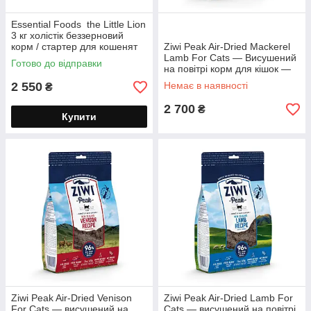
Essential Foods the Little Lion
3 кг холістік беззерновий
корм / стартер для кошенят
Ziwi Peak Air-Dried Mackerel
усіх порід
Lamb For Cats — Висушений
Готово до відправки
на повітрі корм для кішок —
Макрель і Ягня 400 г
2 550
Немає в наявності
₴
2 700
₴
Купити
Ziwi Peak Air-Dried Venison
Ziwi Peak Air-Dried Lamb For
For Cats — висушений на
Cats — висушений на повітрі