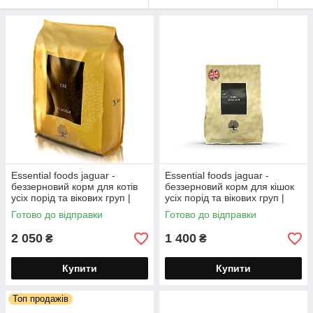
Essential foods jaguar -
Essential foods jaguar -
беззерновий корм для котів
беззерновий корм для кішок
усіх порід та вікових груп |
усіх порід та вікових груп |
качка, курка, лосось 3 кг
качка, курка, лосось 1.5 кг
Готово до відправки
Готово до відправки
2 050
1 400
₴
₴
Купити
Купити
Топ продажів