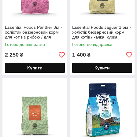
Essential Foods Panther 3кг -
Essential Foods Jaguar 1.5кг -
холістик беззерновий корм
холістік беззерновий корм
для котів з рибою / для
для котів / качка, курка,
стерилізованих, літніх 12/26
лосось
Готово до відправки
Готово до відправки
2 250
1 400
₴
₴
Купити
Купити