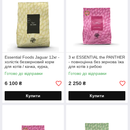
Essential Foods Jaguar 12кг -
3 кг ESSENTIAL the PANTHER
холістік беззерновий корм
- повноцінна без зернова їжа
для котів / качка, курка,
для котів з рибою
лосось
Готово до відправки
Готово до відправки
6 100
2 250
₴
₴
Купити
Купити