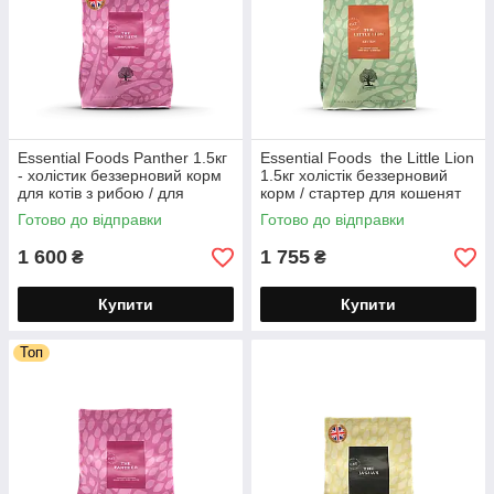
Essential Foods Panther 1.5кг
Essential Foods the Little Lion
- холістик беззерновий корм
1.5кг холістік беззерновий
для котів з рибою / для
корм / стартер для кошенят
стерилізованих, літніх
усіх порід
Готово до відправки
Готово до відправки
1 600
1 755
₴
₴
Купити
Купити
Топ